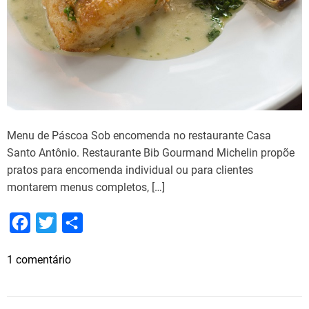
Menu de Páscoa Sob encomenda no restaurante Casa
Santo Antônio. Restaurante Bib Gourmand Michelin propõe
pratos para encomenda individual ou para clientes
montarem menus completos, […]
F
T
S
a
w
h
e
1 comentário
c
i
a
m
e
t
r
M
b
t
e