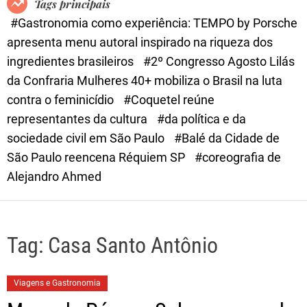
Tags principais
d
#Gastronomia como experiência: TEMPO by Porsche
e
apresenta menu autoral inspirado na riqueza dos
ingredientes brasileiros
#2º Congresso Agosto Lilás
da Confraria Mulheres 40+ mobiliza o Brasil na luta
contra o feminicídio
#Coquetel reúne
representantes da cultura
#da política e da
sociedade civil em São Paulo
#Balé da Cidade de
São Paulo reencena Réquiem SP
#coreografia de
Alejandro Ahmed
Tag:
Casa Santo Antônio
Viagens e Gastronomia