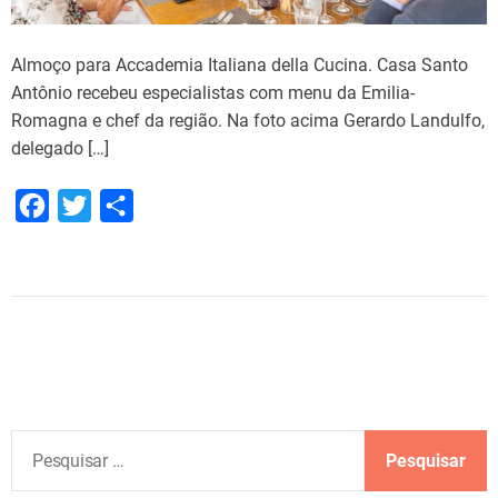
m
e
n
Almoço para Accademia Italiana della Cucina. Casa Santo
d
Antônio recebeu especialistas com menu da Emilia-
a
Romagna e chef da região. Na foto acima Gerardo Landulfo,
n
delegado […]
o
r
F
T
S
e
a
w
h
s
c
i
a
t
e
t
r
a
u
b
t
e
r
o
e
a
o
r
n
k
P
t
e
e