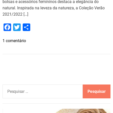
bolsas e acessórios femininos destaca a elegância do
natural. Inspirada na leveza da natureza, a Coleção Verão
2021/2022 […]
F
T
S
a
w
h
e
1 comentário
c
i
a
m
e
t
r
U
b
t
e
s
o
e
a
f
o
r
l
k
e
P
x
e
C
s
o
q
l
u