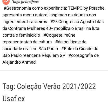
Tags principais
d
#Gastronomia como experiência: TEMPO by Porsche
e
apresenta menu autoral inspirado na riqueza dos
ingredientes brasileiros
#2º Congresso Agosto Lilás
da Confraria Mulheres 40+ mobiliza o Brasil na luta
contra o feminicídio
#Coquetel reúne
representantes da cultura
#da política e da
sociedade civil em São Paulo
#Balé da Cidade de
São Paulo reencena Réquiem SP
#coreografia de
Alejandro Ahmed
Tag:
Coleção Verão 2021/2022
Usaflex