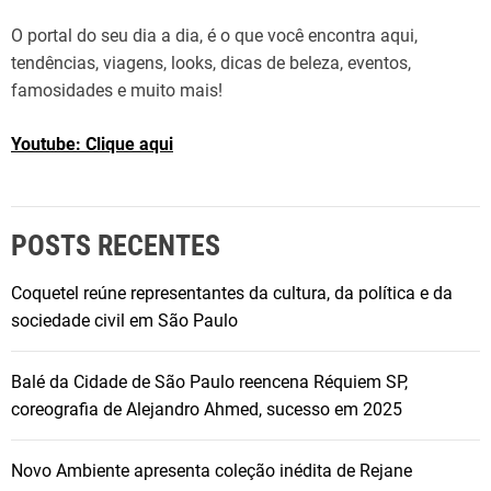
a
O portal do seu dia a dia, é o que você encontra aqui,
a
tendências, viagens, looks, dicas de beleza, eventos,
n
famosidades e muito mais!
i
v
Youtube: Clique aqui
e
r
s
á
POSTS RECENTES
r
i
Coquetel reúne representantes da cultura, da política e da
o
sociedade civil em São Paulo
e
m
Balé da Cidade de São Paulo reencena Réquiem SP,
g
coreografia de Alejandro Ahmed, sucesso em 2025
r
a
Novo Ambiente apresenta coleção inédita de Rejane
n