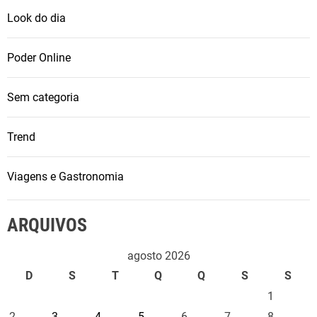
s
Look do dia
o
n
Poder Online
Sem categoria
Trend
Viagens e Gastronomia
ARQUIVOS
agosto 2026
D
S
T
Q
Q
S
S
1
2
3
4
5
6
7
8