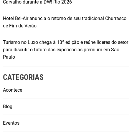
Carvalho durante a DW! Rio 2026
d
e
Hotel Bel-Air anuncia o retorno de seu tradicional Churrasco
e
de Fim de Verão
s
t
i
Turismo no Luxo chega à 13ª edição e reúne líderes do setor
l
para discutir o futuro das experiências premium em São
o
Paulo
n
o
CATEGORIAS
B
a
Acontece
r
d
Blog
o
N
e
Eventos
l