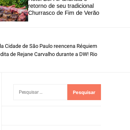
l
retorno de seu tradicional
o
Churrasco de Fim de Verão
r
m
o
d
e
da Cidade de São Paulo reencena Réquiem
ita de Rejane Carvalho durante a DW! Rio
P
e
s
q
u
i