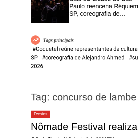
 cultura,
Paulo reencena Réquie
sociedade
SP, coreografia de
o
Alejandro Ahmed, suces
em 2025
Tags principais
#Coquetel reúne representantes da cultur
SP
#coreografia de Alejandro Ahmed
#su
2026
Tag:
concurso de lambe
Eventos
Nômade Festival realiz