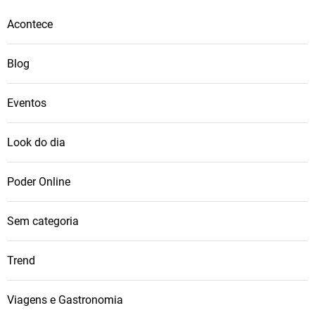
u
Acontece
t
a
Blog
s
e
s
Eventos
t
r
Look do dia
a
t
Poder Online
é
g
Sem categoria
i
c
Trend
a
s
p
Viagens e Gastronomia
a