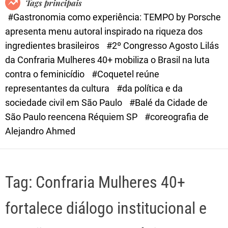
Tags principais
d
#Gastronomia como experiência: TEMPO by Porsche
e
apresenta menu autoral inspirado na riqueza dos
ingredientes brasileiros
#2º Congresso Agosto Lilás
da Confraria Mulheres 40+ mobiliza o Brasil na luta
contra o feminicídio
#Coquetel reúne
representantes da cultura
#da política e da
sociedade civil em São Paulo
#Balé da Cidade de
São Paulo reencena Réquiem SP
#coreografia de
Alejandro Ahmed
Tag:
Confraria Mulheres 40+
fortalece diálogo institucional e