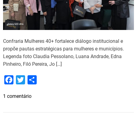
Confraria Mulheres 40+ fortalece diálogo institucional e
propõe pautas estratégicas para mulheres e municípios.
Legenda foto Claudia Pessolano, Luana Andrade, Edna
Pinheiro, Filó Pereira, Jo […]
F
T
S
a
w
h
e
1 comentário
c
i
a
m
e
t
r
C
b
t
e
o
o
e
n
f
o
r