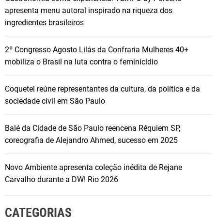
i
apresenta menu autoral inspirado na riqueza dos
t
ingredientes brasileiros
u
c
2º Congresso Agosto Lilás da Confraria Mulheres 40+
i
mobiliza o Brasil na luta contra o feminicídio
o
n
Coquetel reúne representantes da cultura, da política e da
a
sociedade civil em São Paulo
l
e
Balé da Cidade de São Paulo reencena Réquiem SP,
p
coreografia de Alejandro Ahmed, sucesso em 2025
r
o
p
Novo Ambiente apresenta coleção inédita de Rejane
õ
Carvalho durante a DW! Rio 2026
e
p
CATEGORIAS
a