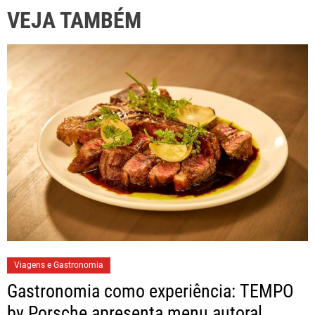
p
VEJA TAMBÉM
i
o
s
Viagens e Gastronomia
Gastronomia como experiência: TEMPO
by Porsche apresenta menu autoral