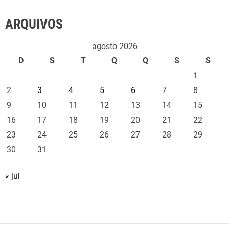
r
ARQUIVOS
a
m
agosto 2026
u
D
S
T
Q
Q
S
S
l
1
h
e
2
3
4
5
6
7
8
r
9
10
11
12
13
14
15
e
16
17
18
19
20
21
22
s
23
24
25
26
27
28
29
e
30
31
m
u
« jul
n
i
c
í