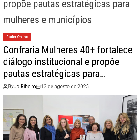
propõe pautas estratégicas para
mulheres e municípios
Poder Online
Confraria Mulheres 40+ fortalece
diálogo institucional e propõe
pautas estratégicas para
mulheres e municípios
By
Jo Ribeiro
13 de agosto de 2025