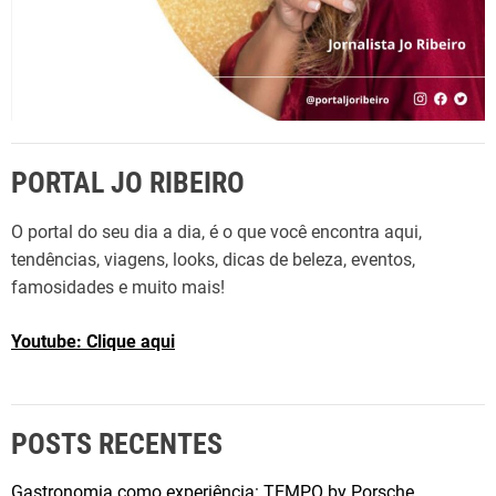
r
t
a
l
e
c
PORTAL JO RIBEIRO
e
d
O portal do seu dia a dia, é o que você encontra aqui,
i
tendências, viagens, looks, dicas de beleza, eventos,
á
famosidades e muito mais!
l
o
Youtube: Clique aqui
g
o
i
n
POSTS RECENTES
s
t
Gastronomia como experiência: TEMPO by Porsche