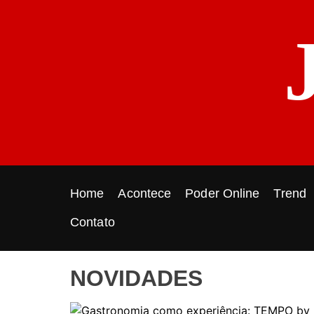
S
k
i
p
t
o
c
o
n
t
e
Home
Acontece
Poder Online
Trend
n
t
Contato
NOVIDADES