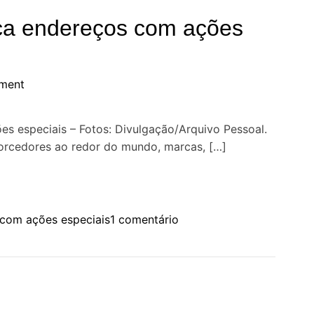
a endereços com ações
ment
 especiais – Fotos: Divulgação/Arquivo Pessoal.
rcedores ao redor do mundo, marcas, […]
e
com ações especiais
1 comentário
m
C
o
p
a