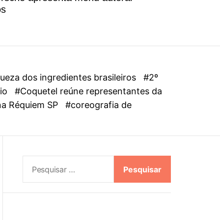
l
os
o
r
m
o
d
e
eza dos ingredientes brasileiros
#2º
dio
#Coquetel reúne representantes da
ena Réquiem SP
#coreografia de
P
e
s
q
u