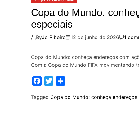
Copa do Mundo: conheç
especiais
By
Jo Ribeiro
12 de junho de 2026
1 com
Copa do Mundo: conheça endereços com ações
Com a Copa do Mundo FIFA movimentando to
F
T
S
a
w
h
Tagged
Copa do Mundo: conheça endereços 
c
i
a
e
t
r
b
t
e
o
e
o
r