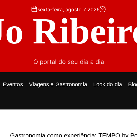
sexta-feira, agosto 7 2026
Jo Ribeir
O portal do seu dia a dia
Eventos
Viagens e Gastronomia
Look do dia
Blo
Gastronomia como experiência: TEMPO by Po