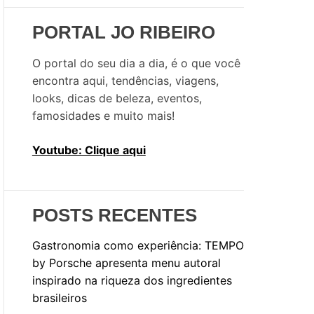
i
s
PORTAL JO RIBEIRO
a
r
O portal do seu dia a dia, é o que você
p
encontra aqui, tendências, viagens,
o
looks, dicas de beleza, eventos,
r
famosidades e muito mais!
:
Youtube: Clique aqui
POSTS RECENTES
Gastronomia como experiência: TEMPO
by Porsche apresenta menu autoral
inspirado na riqueza dos ingredientes
brasileiros