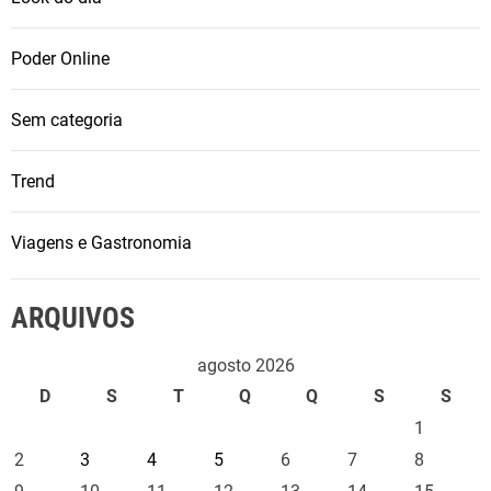
Poder Online
Sem categoria
Trend
Viagens e Gastronomia
ARQUIVOS
agosto 2026
D
S
T
Q
Q
S
S
1
2
3
4
5
6
7
8