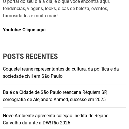
O portal do seu dia a dia, é o que você encontra aqui,
e
tendências, viagens, looks, dicas de beleza, eventos,
l
famosidades e muito mais!
d
o
Youtube: Clique aqui
B
r
a
s
POSTS RECENTES
i
l
Coquetel reúne representantes da cultura, da política e da
sociedade civil em São Paulo
Balé da Cidade de São Paulo reencena Réquiem SP,
coreografia de Alejandro Ahmed, sucesso em 2025
Novo Ambiente apresenta coleção inédita de Rejane
Carvalho durante a DW! Rio 2026