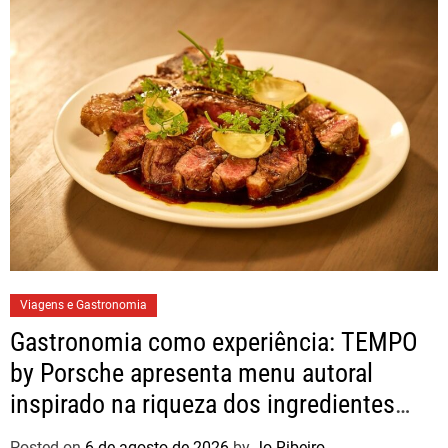
Viagens e Gastronomia
Gastronomia como experiência: TEMPO
by Porsche apresenta menu autoral
inspirado na riqueza dos ingredientes
brasileiros
Posted on
6 de agosto de 2026
by
Jo Ribeiro