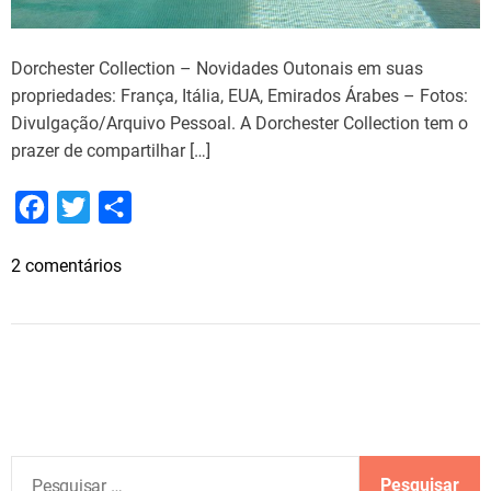
Dorchester Collection – Novidades Outonais em suas
propriedades: França, Itália, EUA, Emirados Árabes – Fotos:
Divulgação/Arquivo Pessoal. A Dorchester Collection tem o
prazer de compartilhar […]
F
T
S
a
w
h
e
2 comentários
c
i
a
m
e
t
r
D
b
t
e
o
o
e
r
c
o
r
h
k
e
P
s