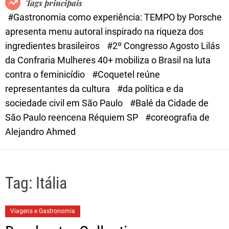
Tags principais
d
#Gastronomia como experiência: TEMPO by Porsche
e
apresenta menu autoral inspirado na riqueza dos
ingredientes brasileiros
#2º Congresso Agosto Lilás
da Confraria Mulheres 40+ mobiliza o Brasil na luta
contra o feminicídio
#Coquetel reúne
representantes da cultura
#da política e da
sociedade civil em São Paulo
#Balé da Cidade de
São Paulo reencena Réquiem SP
#coreografia de
Alejandro Ahmed
Tag:
Itália
Viagens e Gastronomia