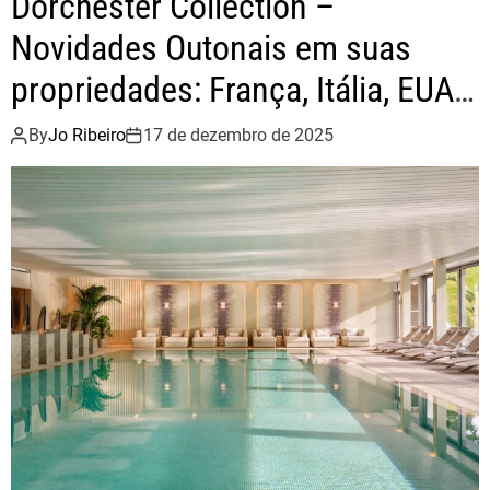
Dorchester Collection –
Novidades Outonais em suas
propriedades: França, Itália, EUA,
Emirados Árabes
By
Jo Ribeiro
17 de dezembro de 2025