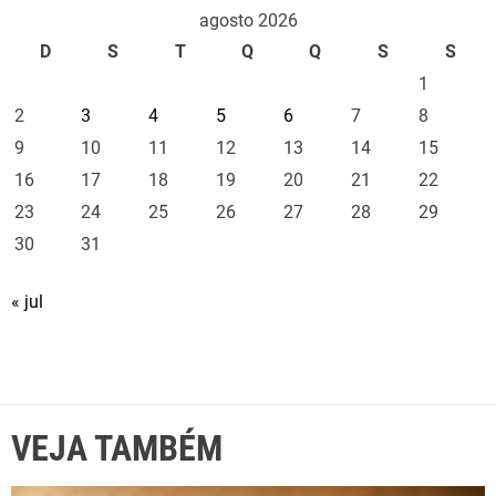
r
agosto 2026
a
D
S
T
Q
Q
S
S
d
1
o
s
2
3
4
5
6
7
8
Á
9
10
11
12
13
14
15
r
16
17
18
19
20
21
22
a
23
24
25
26
27
28
29
b
30
31
e
s
« jul
VEJA TAMBÉM