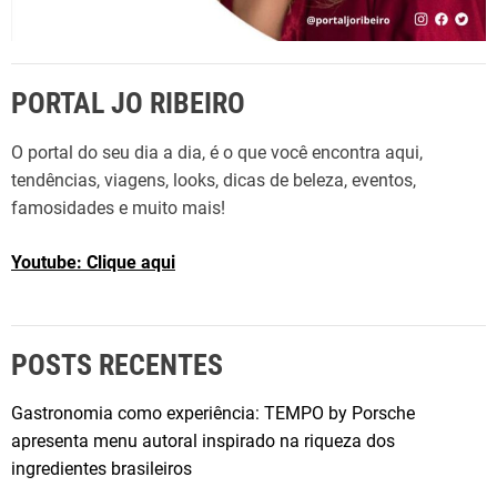
d
a
d
PORTAL JO RIBEIRO
e
s
O portal do seu dia a dia, é o que você encontra aqui,
O
tendências, viagens, looks, dicas de beleza, eventos,
u
famosidades e muito mais!
t
o
Youtube: Clique aqui
n
a
i
s
POSTS RECENTES
e
m
Gastronomia como experiência: TEMPO by Porsche
s
apresenta menu autoral inspirado na riqueza dos
u
ingredientes brasileiros
a