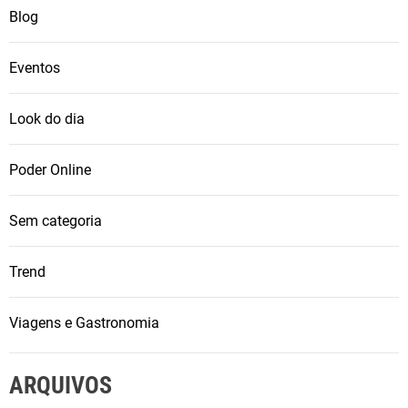
Blog
ç
a
,
Eventos
I
t
Look do dia
á
l
Poder Online
i
a
Sem categoria
,
E
Trend
U
A
,
Viagens e Gastronomia
E
m
ARQUIVOS
i