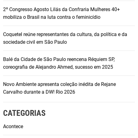
s
2º Congresso Agosto Lilás da Confraria Mulheres 40+
p
mobiliza o Brasil na luta contra o feminicídio
r
o
Coquetel reúne representantes da cultura, da política e da
p
sociedade civil em São Paulo
r
i
Balé da Cidade de São Paulo reencena Réquiem SP,
e
coreografia de Alejandro Ahmed, sucesso em 2025
d
a
d
Novo Ambiente apresenta coleção inédita de Rejane
e
Carvalho durante a DW! Rio 2026
s
:
CATEGORIAS
F
r
Acontece
a
n