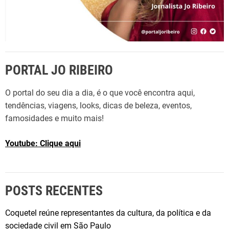
s
s
i
f
i
PORTAL JO RIBEIRO
c
a
O portal do seu dia a dia, é o que você encontra aqui,
d
tendências, viagens, looks, dicas de beleza, eventos,
a
famosidades e muito mais!
e
m
Youtube: Clique aqui
2
.
º
n
POSTS RECENTES
o
M
Coquetel reúne representantes da cultura, da política e da
i
sociedade civil em São Paulo