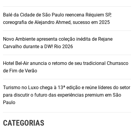
s
s
Balé da Cidade de São Paulo reencena Réquiem SP,
U
coreografia de Alejandro Ahmed, sucesso em 2025
n
i
Novo Ambiente apresenta coleção inédita de Rejane
v
Carvalho durante a DW! Rio 2026
e
r
Hotel Bel-Air anuncia o retorno de seu tradicional Churrasco
s
de Fim de Verão
o
d
e
Turismo no Luxo chega à 13ª edição e reúne líderes do setor
2
para discutir o futuro das experiências premium em São
0
Paulo
2
1
CATEGORIAS