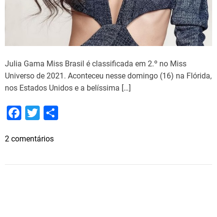
Julia Gama Miss Brasil é classificada em 2.º no Miss
Universo de 2021. Aconteceu nesse domingo (16) na Flórida,
nos Estados Unidos e a belíssima […]
F
T
S
a
w
h
e
2 comentários
c
i
a
m
e
t
r
J
b
t
e
u
o
e
l
i
o
r
a
k