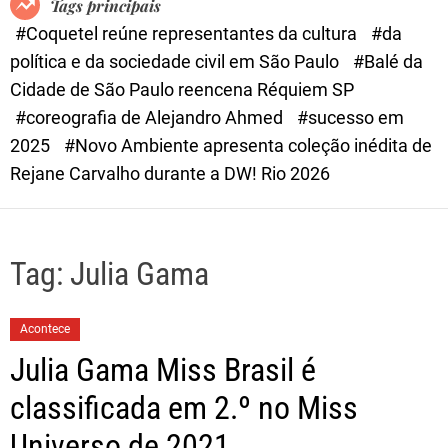
Tags principais
d
#Coquetel reúne representantes da cultura
#da
e
política e da sociedade civil em São Paulo
#Balé da
Cidade de São Paulo reencena Réquiem SP
#coreografia de Alejandro Ahmed
#sucesso em
2025
#Novo Ambiente apresenta coleção inédita de
Rejane Carvalho durante a DW! Rio 2026
Tag:
Julia Gama
Acontece
Julia Gama Miss Brasil é
classificada em 2.º no Miss
Universo de 2021