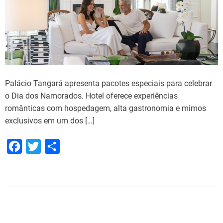
Palácio Tangará apresenta pacotes especiais para celebrar
o Dia dos Namorados. Hotel oferece experiências
românticas com hospedagem, alta gastronomia e mimos
exclusivos em um dos […]
F
T
S
a
w
h
c
i
a
e
t
r
b
t
e
o
e