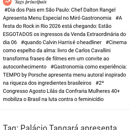
Tags principais
d
#Dia dos Pais em São Paulo: Chef Dalton Rangel
e
Apresenta Menu Especial no Miró Gastronomia
#A
festa do Rock in Rio 2026 está chegando: Estão
ESGOTADOS os ingressos da Venda Extraordinária do
dia 06
#quando Calvin Harris é o headliner
#Cinema
como espelho da alma: livro de Carlos Cavallini
transforma frases de filmes em um convite ao
autoconhecimento
#Gastronomia como experiência:
TEMPO by Porsche apresenta menu autoral inspirado
na riqueza dos ingredientes brasileiros
#2º
Congresso Agosto Lilás da Confraria Mulheres 40+
mobiliza o Brasil na luta contra o feminicídio
Tag:
Palácio Tangará apresenta