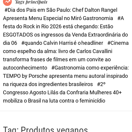
Tags principais
d
#Dia dos Pais em São Paulo: Chef Dalton Rangel
e
Apresenta Menu Especial no Miró Gastronomia
#A
festa do Rock in Rio 2026 está chegando: Estão
ESGOTADOS os ingressos da Venda Extraordinária do
dia 06
#quando Calvin Harris é o headliner
#Cinema
como espelho da alma: livro de Carlos Cavallini
transforma frases de filmes em um convite ao
autoconhecimento
#Gastronomia como experiência:
TEMPO by Porsche apresenta menu autoral inspirado
na riqueza dos ingredientes brasileiros
#2º
Congresso Agosto Lilás da Confraria Mulheres 40+
mobiliza o Brasil na luta contra o feminicídio
Tag:
Produtos veganos