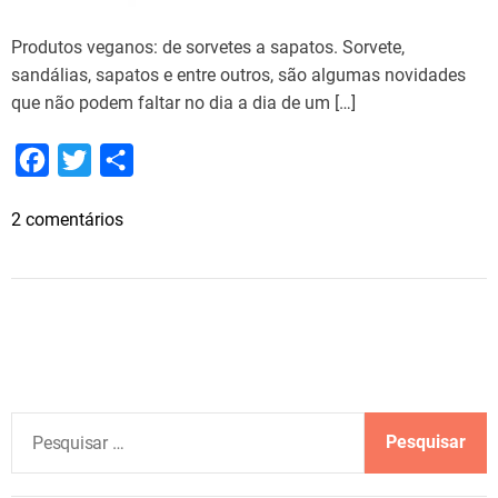
m
a
Produtos veganos: de sorvetes a sapatos. Sorvete,
u
sandálias, sapatos e entre outros, são algumas novidades
m
que não podem faltar no dia a dia de um […]
e
n
F
T
S
t
a
w
h
o
e
2 comentários
c
i
a
d
m
e
t
r
e
P
b
t
e
4
r
0
o
e
o
%
d
o
r
n
u
k
o
t
P
B
o
e
r
s
s
a
v