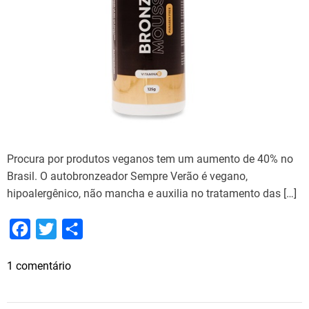
Procura por produtos veganos tem um aumento de 40% no
Brasil. O autobronzeador Sempre Verão é vegano,
hipoalergênico, não mancha e auxilia no tratamento das […]
F
T
S
a
w
h
e
1 comentário
c
i
a
m
e
t
r
P