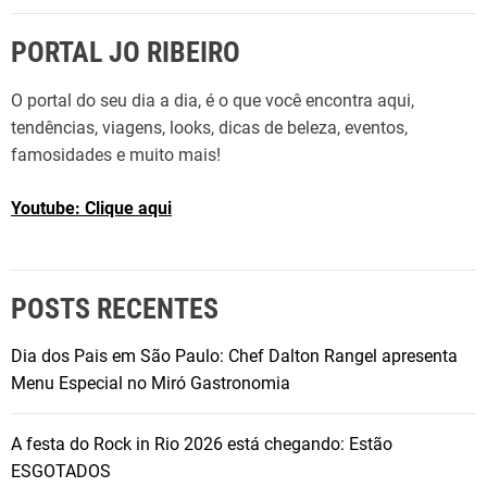
a
s
PORTAL JO RIBEIRO
a
p
O portal do seu dia a dia, é o que você encontra aqui,
a
tendências, viagens, looks, dicas de beleza, eventos,
t
famosidades e muito mais!
o
s
Youtube: Clique aqui
POSTS RECENTES
Dia dos Pais em São Paulo: Chef Dalton Rangel apresenta
Menu Especial no Miró Gastronomia
A festa do Rock in Rio 2026 está chegando: Estão
ESGOTADOS