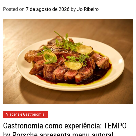
autoconhecimento
Posted on
7 de agosto de 2026
by
Jo Ribeiro
Viagens e Gastronomia
Gastronomia como experiência: TEMPO
by Porsche apresenta menu autoral