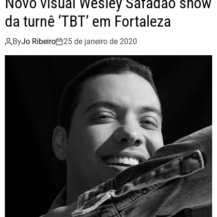
Novo visual Wesley Safadão show
da turnê ‘TBT’ em Fortaleza
By
Jo Ribeiro
25 de janeiro de 2020