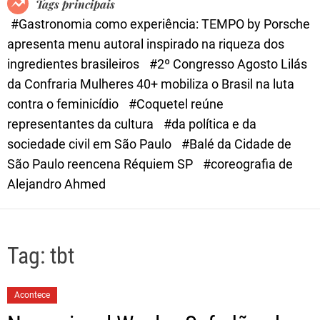
Tags principais
d
#Gastronomia como experiência: TEMPO by Porsche
e
apresenta menu autoral inspirado na riqueza dos
ingredientes brasileiros
#2º Congresso Agosto Lilás
da Confraria Mulheres 40+ mobiliza o Brasil na luta
contra o feminicídio
#Coquetel reúne
representantes da cultura
#da política e da
sociedade civil em São Paulo
#Balé da Cidade de
São Paulo reencena Réquiem SP
#coreografia de
Alejandro Ahmed
Tag:
tbt
Acontece