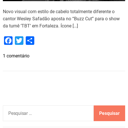
Novo visual com estilo de cabelo totalmente diferente o
cantor Wesley Safadão aposta no “Buzz Cut” para o show
da turnê ‘TBT’ em Fortaleza. Ícone […]
F
T
S
a
w
h
e
1 comentário
c
i
a
m
e
t
r
N
b
t
e
o
o
e
v
o
o
r
v
k
i
P
s
e
u
s
a