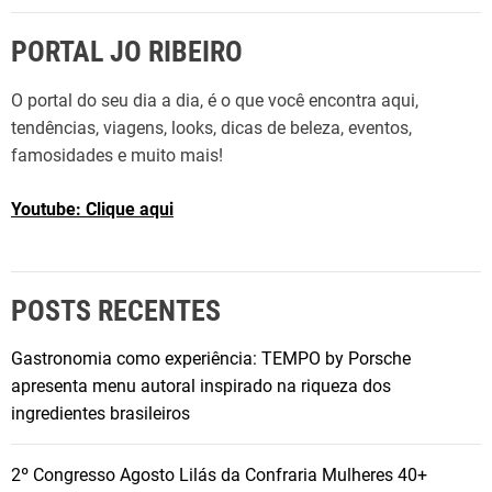
d
PORTAL JO RIBEIRO
a
t
O portal do seu dia a dia, é o que você encontra aqui,
u
tendências, viagens, looks, dicas de beleza, eventos,
r
famosidades e muito mais!
n
ê
Youtube: Clique aqui
‘
T
B
T
POSTS RECENTES
’
e
Gastronomia como experiência: TEMPO by Porsche
m
apresenta menu autoral inspirado na riqueza dos
F
ingredientes brasileiros
o
r
2º Congresso Agosto Lilás da Confraria Mulheres 40+