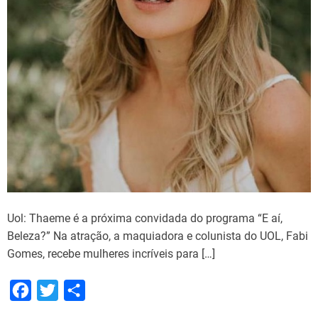
Uol: Thaeme é a próxima convidada do programa “E aí,
Beleza?” Na atração, a maquiadora e colunista do UOL, Fabi
Gomes, recebe mulheres incríveis para […]
F
T
S
a
w
h