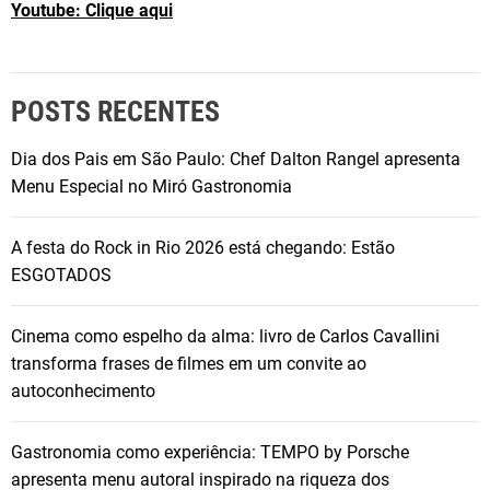
Youtube: Clique aqui
r
a
m
a
POSTS RECENTES
“
E
Dia dos Pais em São Paulo: Chef Dalton Rangel apresenta
a
Menu Especial no Miró Gastronomia
í
,
A festa do Rock in Rio 2026 está chegando: Estão
B
ESGOTADOS
e
l
Cinema como espelho da alma: livro de Carlos Cavallini
e
transforma frases de filmes em um convite ao
z
autoconhecimento
a
?
Gastronomia como experiência: TEMPO by Porsche
”
apresenta menu autoral inspirado na riqueza dos