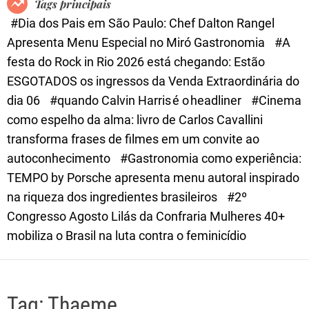
Tags principais
d
#Dia dos Pais em São Paulo: Chef Dalton Rangel
e
Apresenta Menu Especial no Miró Gastronomia
#A
festa do Rock in Rio 2026 está chegando: Estão
ESGOTADOS os ingressos da Venda Extraordinária do
dia 06
#quando Calvin Harris é o headliner
#Cinema
como espelho da alma: livro de Carlos Cavallini
transforma frases de filmes em um convite ao
autoconhecimento
#Gastronomia como experiência:
TEMPO by Porsche apresenta menu autoral inspirado
na riqueza dos ingredientes brasileiros
#2º
Congresso Agosto Lilás da Confraria Mulheres 40+
mobiliza o Brasil na luta contra o feminicídio
Tag:
Thaeme