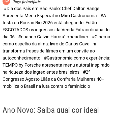
Tags principais
d
#Dia dos Pais em São Paulo: Chef Dalton Rangel
e
Apresenta Menu Especial no Miró Gastronomia
#A
festa do Rock in Rio 2026 está chegando: Estão
ESGOTADOS os ingressos da Venda Extraordinária do
dia 06
#quando Calvin Harris é o headliner
#Cinema
como espelho da alma: livro de Carlos Cavallini
transforma frases de filmes em um convite ao
autoconhecimento
#Gastronomia como experiência:
TEMPO by Porsche apresenta menu autoral inspirado
na riqueza dos ingredientes brasileiros
#2º
Congresso Agosto Lilás da Confraria Mulheres 40+
mobiliza o Brasil na luta contra o feminicídio
Ano Novo: Saiba qual cor ideal