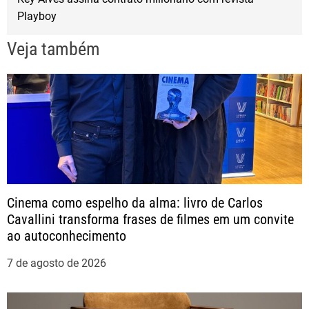
v
o
r
Playboy
k
e
Veja também
g
a
ç
ã
Cinema como espelho da alma: livro de Carlos
o
Cavallini transforma frases de filmes em um convite
ao autoconhecimento
d
7 de agosto de 2026
e
P