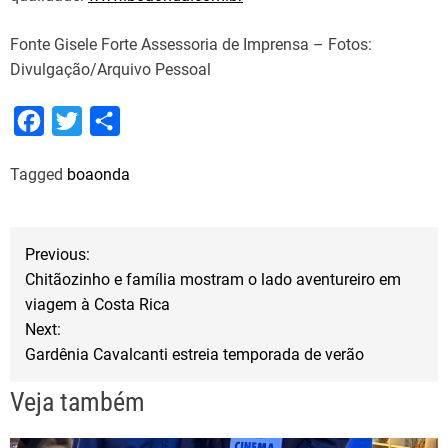
Fonte Gisele Forte Assessoria de Imprensa – Fotos:
Divulgação/Arquivo Pessoal
F
T
S
a
w
h
Tagged
boaonda
c
i
a
e
t
r
b
t
e
N
Previous:
o
e
Chitãozinho e família mostram o lado aventureiro em
a
o
r
viagem à Costa Rica
Next:
k
v
Gardênia Cavalcanti estreia temporada de verão
e
Veja também
g