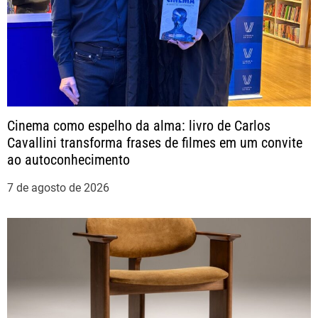
a
ç
ã
Cinema como espelho da alma: livro de Carlos
o
Cavallini transforma frases de filmes em um convite
ao autoconhecimento
d
7 de agosto de 2026
e
P
o
s