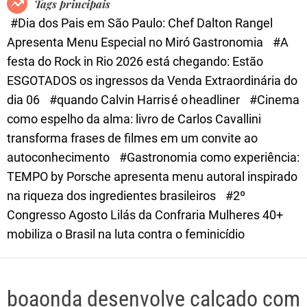
Tags principais
d
#Dia dos Pais em São Paulo: Chef Dalton Rangel
e
Apresenta Menu Especial no Miró Gastronomia
#A
festa do Rock in Rio 2026 está chegando: Estão
ESGOTADOS os ingressos da Venda Extraordinária do
dia 06
#quando Calvin Harris é o headliner
#Cinema
como espelho da alma: livro de Carlos Cavallini
transforma frases de filmes em um convite ao
autoconhecimento
#Gastronomia como experiência:
TEMPO by Porsche apresenta menu autoral inspirado
na riqueza dos ingredientes brasileiros
#2º
Congresso Agosto Lilás da Confraria Mulheres 40+
mobiliza o Brasil na luta contra o feminicídio
boaonda desenvolve calçado com