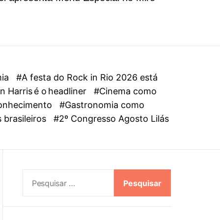
l
o
r
m
o
d
e
mia
#A festa do Rock in Rio 2026 está
 Harris é o headliner
#Cinema como
oconhecimento
#Gastronomia como
 brasileiros
#2º Congresso Agosto Lilás
P
e
s
q