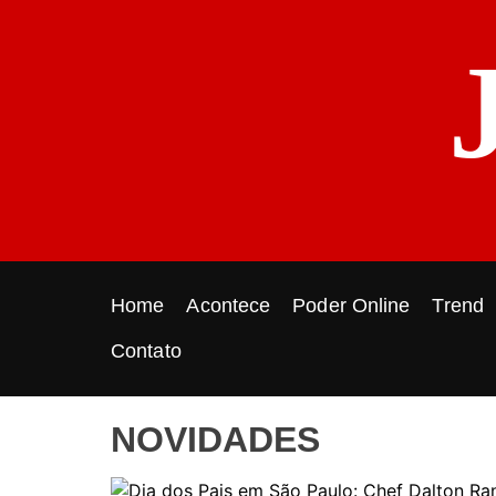
S
k
i
p
t
o
c
o
n
t
e
Home
Acontece
Poder Online
Trend
n
t
Contato
NOVIDADES