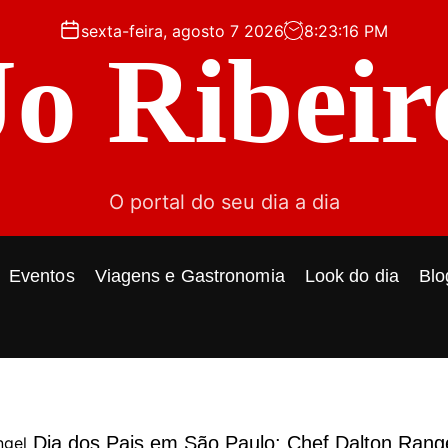
sexta-feira, agosto 7 2026
8
:
23
:
17
PM
Jo Ribeir
O portal do seu dia a dia
Eventos
Viagens e Gastronomia
Look do dia
Blo
Dia dos Pais em São Paulo: Chef Dalton Rang