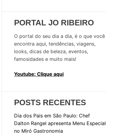
u
i
s
PORTAL JO RIBEIRO
a
r
O portal do seu dia a dia, é o que você
p
encontra aqui, tendências, viagens,
o
looks, dicas de beleza, eventos,
r
famosidades e muito mais!
:
Youtube: Clique aqui
POSTS RECENTES
Dia dos Pais em São Paulo: Chef
Dalton Rangel apresenta Menu Especial
no Miró Gastronomia