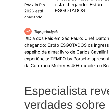
el
está chegando: Estão
special
ESGOTADOS
mia
Tags principais
#Dia dos Pais em São Paulo: Chef Dalt
chegando: Estão ESGOTADOS os ingresso
espelho da alma: livro de Carlos Cavall
experiência: TEMPO by Porsche apresenta
da Confraria Mulheres 40+ mobiliza o Bras
Especialista rev
verdades sobre 