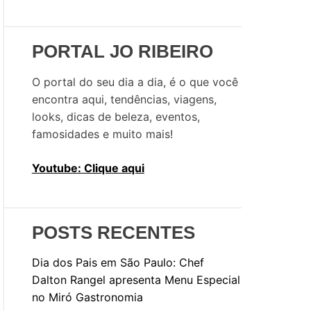
u
i
s
PORTAL JO RIBEIRO
a
r
O portal do seu dia a dia, é o que você
p
encontra aqui, tendências, viagens,
o
looks, dicas de beleza, eventos,
r
famosidades e muito mais!
:
Youtube: Clique aqui
POSTS RECENTES
Dia dos Pais em São Paulo: Chef
Dalton Rangel apresenta Menu Especial
no Miró Gastronomia