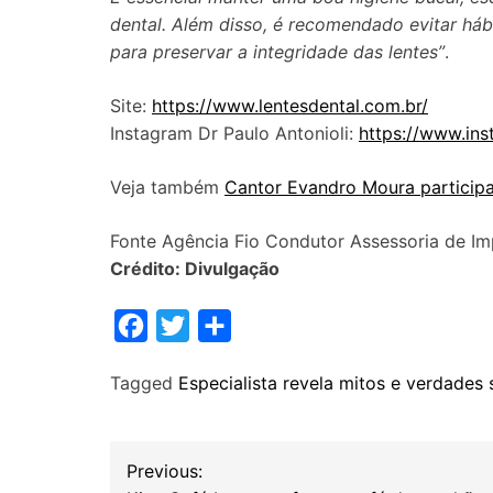
dental. Além disso, é recomendado evitar há
para preservar a integridade das lentes”
.
Site:
https://www.lentesdental.com.br/
Instagram Dr Paulo Antonioli:
https://www.ins
Veja também
Cantor Evandro Moura participa
Fonte Agência Fio Condutor Assessoria de Im
Crédito: Divulgação
F
T
S
a
w
h
Tagged
Especialista revela mitos e verdades
c
i
a
e
t
r
b
t
e
N
Previous:
o
e