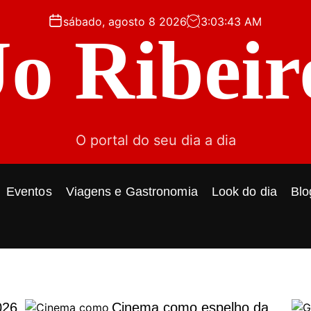
sábado, agosto 8 2026
3
:
03
:
45
AM
Jo Ribeir
O portal do seu dia a dia
Eventos
Viagens e Gastronomia
Look do dia
Blo
026
Cinema como espelho da