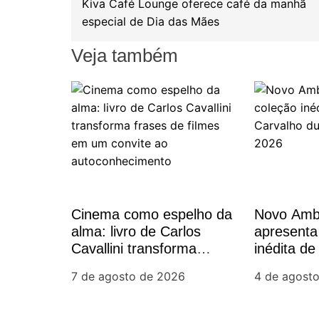
Kiva Café Lounge oferece café da manhã
a
o
r
especial de Dia das Mães
k
v
Veja também
e
g
a
ç
Cinema como espelho da
Novo Amb
ã
alma: livro de Carlos
apresenta
Cavallini transforma
inédita de
o
frases de filmes em um
Carvalho 
7 de agosto de 2026
4 de agost
convite ao
Rio 2026
d
autoconhecimento