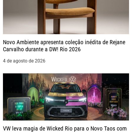
a
ç
ã
Novo Ambiente apresenta coleção inédita de Rejane
o
Carvalho durante a DW! Rio 2026
d
4 de agosto de 2026
e
P
o
s
t
VW leva magia de Wicked Rio para o Novo Taos com