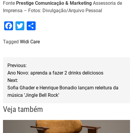
Fonte
Prestige Comunicação & Marketing
Assessoria de
Imprensa – Fotos: Divulgação/Arquivo Pessoal
F
T
S
a
w
h
Tagged
Widi Care
c
i
a
e
t
r
b
t
e
N
Previous:
o
e
Ano Novo: aprenda a fazer 2 drinks deliciosos
a
o
r
Next:
Sofia Ghader e Henrique Bonadio lançam releitura da
k
v
música ‘Jingle Bell Rock’
e
Veja também
g