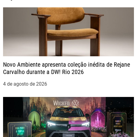
e
g
a
ç
ã
Novo Ambiente apresenta coleção inédita de Rejane
Carvalho durante a DW! Rio 2026
o
4 de agosto de 2026
d
e
P
o