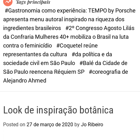
Tags principais
d
#Gastronomia como experiência: TEMPO by Porsche
e
apresenta menu autoral inspirado na riqueza dos
ingredientes brasileiros
#2º Congresso Agosto Lilás
da Confraria Mulheres 40+ mobiliza o Brasil na luta
contra o feminicídio
#Coquetel reúne
representantes da cultura
#da política e da
sociedade civil em São Paulo
#Balé da Cidade de
São Paulo reencena Réquiem SP
#coreografia de
Alejandro Ahmed
Look de inspiração botânica
Posted on
27 de março de 2020
by
Jo Ribeiro