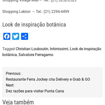
Shopping Village Mall – Tel.: (21) 3252-2523
Shopping Leblon – Tel.: (21) 2294-4499
Look de inspiração botânica
F
T
S
a
w
h
Tagged
Christian Louboutin
,
Intimissimi
,
Look de inspiração
c
i
a
botânica
,
Salvatore Ferragamo
e
t
r
b
t
e
N
o
e
Previous:
o
r
Restaurante Ferra Jockey cria Delivery e Grab & GO
a
Next:
k
Dez razões para visitar Punta Cana
v
Veja também