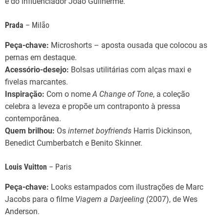
e do influenciador João Guilherme.
Prada
– Milão
Peça-chave:
Microshorts – aposta ousada que colocou as
pernas em destaque.
Acessório-desejo:
Bolsas utilitárias com alças maxi e
fivelas marcantes.
Inspiração:
Com o nome
A Change of Tone
, a coleção
celebra a leveza e propõe um contraponto à pressa
contemporânea.
Quem brilhou:
Os
internet boyfriends
Harris Dickinson,
Benedict Cumberbatch e Benito Skinner.
Louis Vuitton
– Paris
Peça-chave:
Looks estampados com ilustrações de Marc
Jacobs para o filme
Viagem a Darjeeling
(2007), de Wes
Anderson.