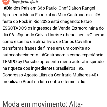
Tags principais
d
#Dia dos Pais em São Paulo: Chef Dalton Rangel
e
Apresenta Menu Especial no Miró Gastronomia
#A
festa do Rock in Rio 2026 está chegando: Estão
ESGOTADOS os ingressos da Venda Extraordinária do
dia 06
#quando Calvin Harris é o headliner
#Cinema
como espelho da alma: livro de Carlos Cavallini
transforma frases de filmes em um convite ao
autoconhecimento
#Gastronomia como experiência:
TEMPO by Porsche apresenta menu autoral inspirado
na riqueza dos ingredientes brasileiros
#2º
Congresso Agosto Lilás da Confraria Mulheres 40+
mobiliza o Brasil na luta contra o feminicídio
Moda em movimento: Alta-