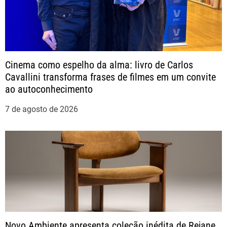
ç
ã
o
Cinema como espelho da alma: livro de Carlos
Cavallini transforma frases de filmes em um convite
d
ao autoconhecimento
e
7 de agosto de 2026
P
o
s
t
Novo Ambiente apresenta coleção inédita de Rejane