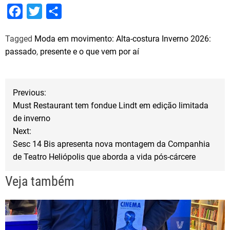
F
T
S
a
w
h
Tagged
Moda em movimento: Alta-costura Inverno 2026:
c
i
a
passado
,
presente e o que vem por aí
e
t
r
b
t
e
N
o
e
Previous:
o
r
Must Restaurant tem fondue Lindt em edição limitada
a
de inverno
k
Next:
v
Sesc 14 Bis apresenta nova montagem da Companhia
de Teatro Heliópolis que aborda a vida pós-cárcere
e
Veja também
g
a