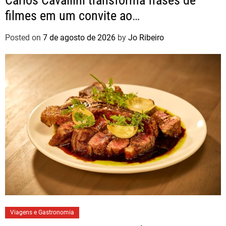
Carlos Cavallini transforma frases de
filmes em um convite ao
autoconhecimento
Posted on
7 de agosto de 2026
by
Jo Ribeiro
Viagens e Gastronomia