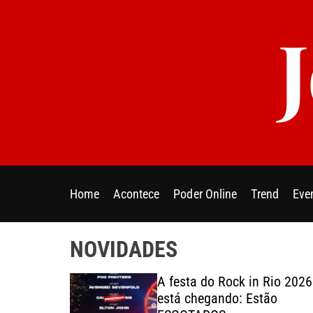
S
k
i
p
t
o
c
o
n
t
e
Home
Acontece
Poder Online
Trend
Eve
n
t
NOVIDADES
o Paulo:
A festa do Rock in Rio 2026
 apresenta
está chegando: Estão