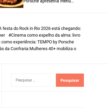
Porsche apresenta menu
o
autoral inspirado na riqueza
r
dos ingredientes brasileiros
m
o
d
A festa do Rock in Rio 2026 está chegando:
e
iner
#Cinema como espelho da alma: livro
 como experiência: TEMPO by Porsche
ás da Confraria Mulheres 40+ mobiliza o
P
e
s
q
u
i