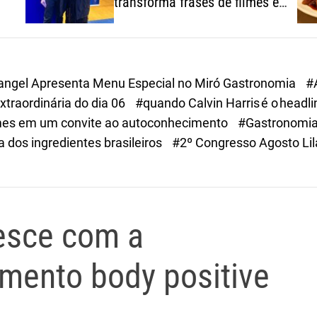
transforma frases de filmes em
um convite ao
autoconhecimento
Rangel Apresenta Menu Especial no Miró Gastronomia
#
traordinária do dia 06
#quando Calvin Harris é o headl
filmes em um convite ao autoconhecimento
#Gastronomia
 dos ingredientes brasileiros
#2º Congresso Agosto Lil
esce com a
imento body positive