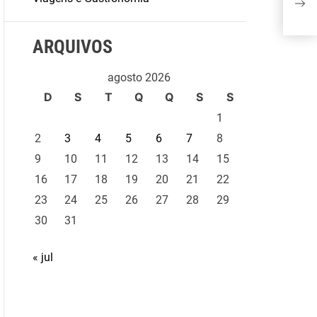
fil
ARQUIVOS
agosto 2026
D
S
T
Q
Q
S
S
1
2
3
4
5
6
7
8
9
10
11
12
13
14
15
16
17
18
19
20
21
22
23
24
25
26
27
28
29
30
31
« jul