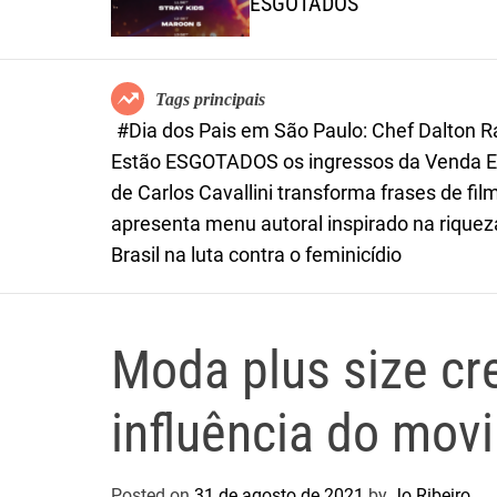
iró
ESGOTADOS
Tags principais
#Dia dos Pais em São Paulo: Chef Dalton 
Estão ESGOTADOS os ingressos da Venda Ex
de Carlos Cavallini transforma frases de 
apresenta menu autoral inspirado na riqueza
Brasil na luta contra o feminicídio
Moda plus size cr
influência do mov
Posted on
31 de agosto de 2021
by
Jo Ribeiro