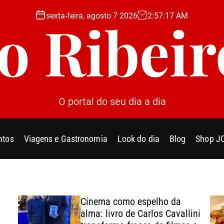
sexta-feira, agosto 7 2026
2
:
57
:
19
AM
Jo Ribeir
O portal do seu dia a dia
ntos
Viagens e Gastronomia
Look do dia
Blog
Shop J
Cinema como espelho da
alma: livro de Carlos Cavallini