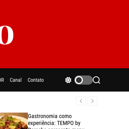
o
OR
Canal
Contato
S
S
w
e
i
a
t
r
c
c
h
h
Gastronomia como
c
experiência: TEMPO by
o
l