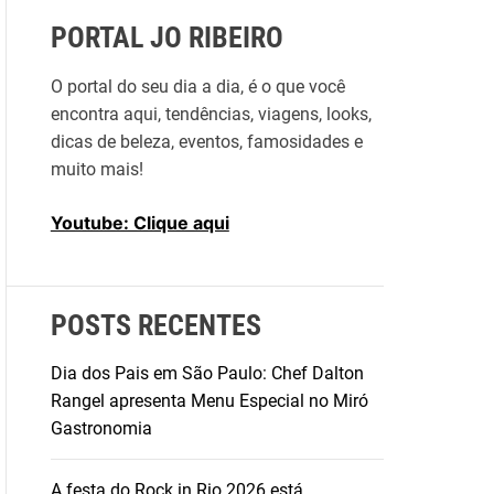
s
PORTAL JO RIBEIRO
a
r
O portal do seu dia a dia, é o que você
p
encontra aqui, tendências, viagens, looks,
o
dicas de beleza, eventos, famosidades e
r
muito mais!
:
Youtube: Clique aqui
POSTS RECENTES
Dia dos Pais em São Paulo: Chef Dalton
Rangel apresenta Menu Especial no Miró
Gastronomia
A festa do Rock in Rio 2026 está