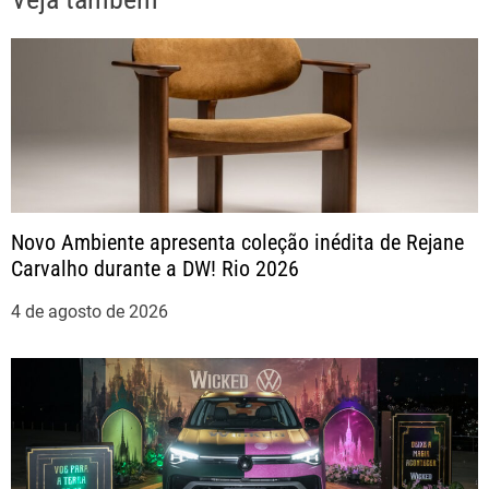
g
a
ç
ã
Novo Ambiente apresenta coleção inédita de Rejane
o
Carvalho durante a DW! Rio 2026
d
4 de agosto de 2026
e
P
o