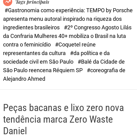
Tags principais
d
#Gastronomia como experiência: TEMPO by Porsche
e
apresenta menu autoral inspirado na riqueza dos
ingredientes brasileiros
#2º Congresso Agosto Lilás
da Confraria Mulheres 40+ mobiliza o Brasil na luta
contra o feminicídio
#Coquetel reúne
representantes da cultura
#da política e da
sociedade civil em São Paulo
#Balé da Cidade de
São Paulo reencena Réquiem SP
#coreografia de
Alejandro Ahmed
Peças bacanas e lixo zero nova
tendência marca Zero Waste
Daniel