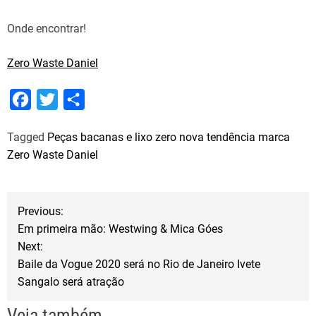
Onde encontrar!
Zero Waste Daniel
F
T
S
a
w
h
Tagged
Peças bacanas e lixo zero nova tendência marca
c
i
a
Zero Waste Daniel
e
t
r
b
t
e
N
o
e
Previous:
o
r
Em primeira mão: Westwing & Mica Góes
a
Next:
k
Baile da Vogue 2020 será no Rio de Janeiro Ivete
v
Sangalo será atração
e
Veja também