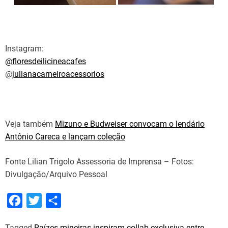
Instagram:
@floresdeilicineacafes
@
julianacarneiroacessorios
Veja também
Mizuno e Budweiser convocam o lendário
Antônio Careca e lançam coleção
Fonte Lilian Trigolo Assessoria de Imprensa – Fotos:
Divulgação/Arquivo Pessoal
F
T
S
a
w
h
Tagged
Raízes mineiras inspiram collab exclusiva entre