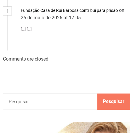
on
Fundação Casa de Rui Barbosa contribui para prisão
1
26 de maio de 2026 at 17:05
[…] […]
Comments are closed.
P
e
s
q
u