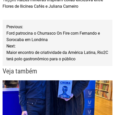
c
i
a
Flores de Ilicínea Cafés e Juliana Carneiro
e
t
r
b
t
e
N
o
e
Previous:
o
r
Ford patrocina o Churrasco On Fire com Fernando e
a
Sorocaba em Londrina
k
Next:
v
Maior encontro de criatividade da América Latina, Rio2C
terá polo gastronômico para o público
e
Veja também
g
a
ç
ã