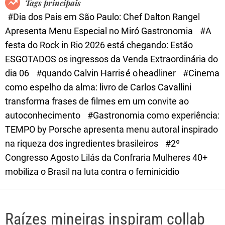
Tags principais
d
#Dia dos Pais em São Paulo: Chef Dalton Rangel
e
Apresenta Menu Especial no Miró Gastronomia
#A
festa do Rock in Rio 2026 está chegando: Estão
ESGOTADOS os ingressos da Venda Extraordinária do
dia 06
#quando Calvin Harris é o headliner
#Cinema
como espelho da alma: livro de Carlos Cavallini
transforma frases de filmes em um convite ao
autoconhecimento
#Gastronomia como experiência:
TEMPO by Porsche apresenta menu autoral inspirado
na riqueza dos ingredientes brasileiros
#2º
Congresso Agosto Lilás da Confraria Mulheres 40+
mobiliza o Brasil na luta contra o feminicídio
Raízes mineiras inspiram collab