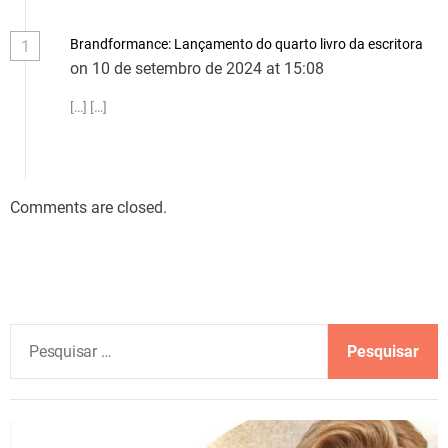
Brandformance: Lançamento do quarto livro da escritora
1
on 10 de setembro de 2024 at 15:08
[…] […]
Comments are closed.
P
e
s
q
u