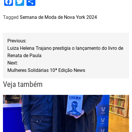
F
T
S
a
w
h
Tagged
Semana de Moda de Nova York 2024
c
i
a
e
t
r
b
t
e
N
Previous:
o
e
Luiza Helena Trajano prestigia o lançamento do livro de
a
o
r
Renata de Paula
Next:
k
v
Mulheres Solidárias 10ª Edição News
e
Veja também
g
a
ç