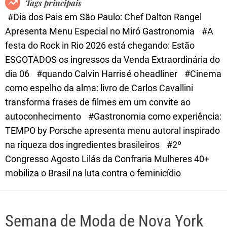
Tags principais
d
#Dia dos Pais em São Paulo: Chef Dalton Rangel
e
Apresenta Menu Especial no Miró Gastronomia
#A
festa do Rock in Rio 2026 está chegando: Estão
ESGOTADOS os ingressos da Venda Extraordinária do
dia 06
#quando Calvin Harris é o headliner
#Cinema
como espelho da alma: livro de Carlos Cavallini
transforma frases de filmes em um convite ao
autoconhecimento
#Gastronomia como experiência:
TEMPO by Porsche apresenta menu autoral inspirado
na riqueza dos ingredientes brasileiros
#2º
Congresso Agosto Lilás da Confraria Mulheres 40+
mobiliza o Brasil na luta contra o feminicídio
Semana de Moda de Nova York