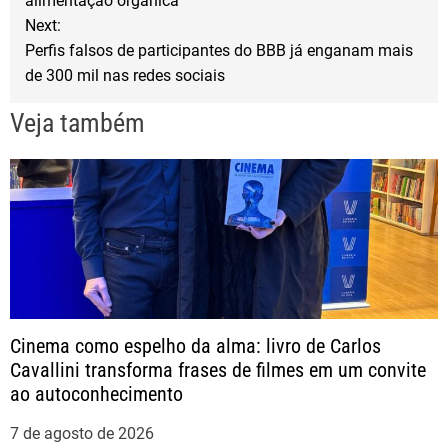
alimentação orgânica
Next:
k
v
Perfis falsos de participantes do BBB já enganam mais
de 300 mil nas redes sociais
e
Veja também
g
a
ç
ã
o
Cinema como espelho da alma: livro de Carlos
Cavallini transforma frases de filmes em um convite
d
ao autoconhecimento
e
7 de agosto de 2026