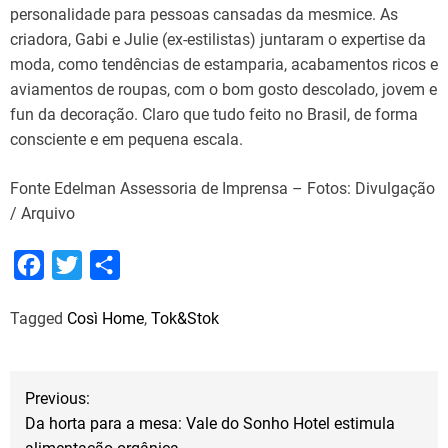
personalidade para pessoas cansadas da mesmice. As
criadora, Gabi e Julie (ex-estilistas) juntaram o expertise da
moda, como tendências de estamparia, acabamentos ricos e
aviamentos de roupas, com o bom gosto descolado, jovem e
fun da decoração. Claro que tudo feito no Brasil, de forma
consciente e em pequena escala.
Fonte Edelman Assessoria de Imprensa – Fotos: Divulgação
/ Arquivo
F
T
S
a
w
h
Tagged
Così Home
,
Tok&Stok
c
i
a
e
t
r
b
t
e
N
Previous:
o
e
Da horta para a mesa: Vale do Sonho Hotel estimula
a
o
r