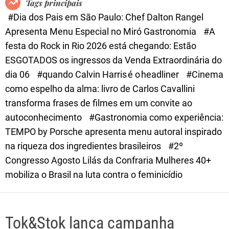
Tags principais
d
#Dia dos Pais em São Paulo: Chef Dalton Rangel
e
Apresenta Menu Especial no Miró Gastronomia
#A
festa do Rock in Rio 2026 está chegando: Estão
ESGOTADOS os ingressos da Venda Extraordinária do
dia 06
#quando Calvin Harris é o headliner
#Cinema
como espelho da alma: livro de Carlos Cavallini
transforma frases de filmes em um convite ao
autoconhecimento
#Gastronomia como experiência:
TEMPO by Porsche apresenta menu autoral inspirado
na riqueza dos ingredientes brasileiros
#2º
Congresso Agosto Lilás da Confraria Mulheres 40+
mobiliza o Brasil na luta contra o feminicídio
Tok&Stok lança campanha