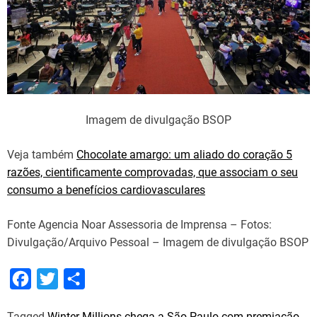
Imagem de divulgação BSOP
Veja também
Chocolate amargo: um aliado do coração 5
razões, cientificamente comprovadas, que associam o seu
consumo a benefícios cardiovasculares
Fonte Agencia Noar Assessoria de Imprensa – Fotos:
Divulgação/Arquivo Pessoal – Imagem de divulgação BSOP
F
T
S
a
w
h
Tagged
Winter Millions chega a São Paulo com premiação