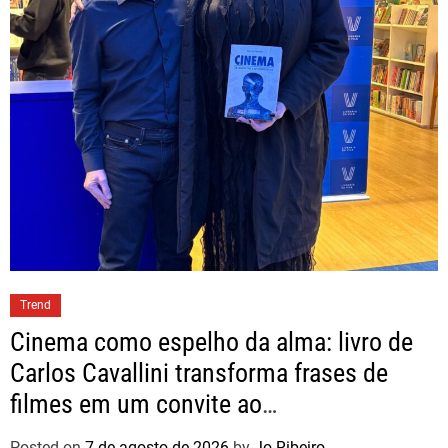
Trend
Cinema como espelho da alma: livro de
Carlos Cavallini transforma frases de
filmes em um convite ao
autoconhecimento
Posted on
7 de agosto de 2026
by
Jo Ribeiro