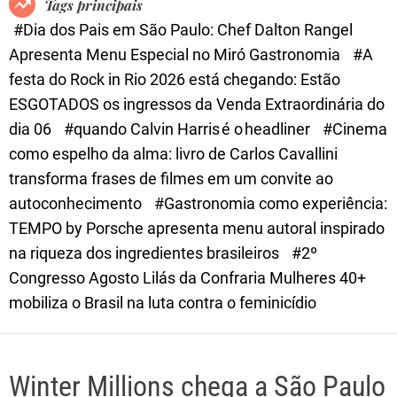
Tags principais
d
#Dia dos Pais em São Paulo: Chef Dalton Rangel
e
Apresenta Menu Especial no Miró Gastronomia
#A
festa do Rock in Rio 2026 está chegando: Estão
ESGOTADOS os ingressos da Venda Extraordinária do
dia 06
#quando Calvin Harris é o headliner
#Cinema
como espelho da alma: livro de Carlos Cavallini
transforma frases de filmes em um convite ao
autoconhecimento
#Gastronomia como experiência:
TEMPO by Porsche apresenta menu autoral inspirado
na riqueza dos ingredientes brasileiros
#2º
Congresso Agosto Lilás da Confraria Mulheres 40+
mobiliza o Brasil na luta contra o feminicídio
Winter Millions chega a São Paulo