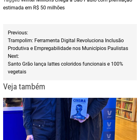
c
i
a
estimada em R$ 50 milhões
e
t
r
b
t
e
N
o
e
Previous:
o
r
Trampolim: Ferramenta Digital Revoluciona Inclusão
a
Produtiva e Empregabilidade nos Municípios Paulistas
k
Next:
v
Santo Grão lança lattes coloridos funcionais e 100%
vegetais
e
Veja também
g
a
ç
ã