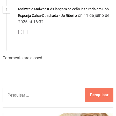
Malwee e Malwee Kids lançam coleção inspirada em Bob
1
on 11 de julho de
Esponja Calça-Quadrada - Jo Ribeiro
2025 at 16:32
[…] […]
Comments are closed.
P
e
s
q