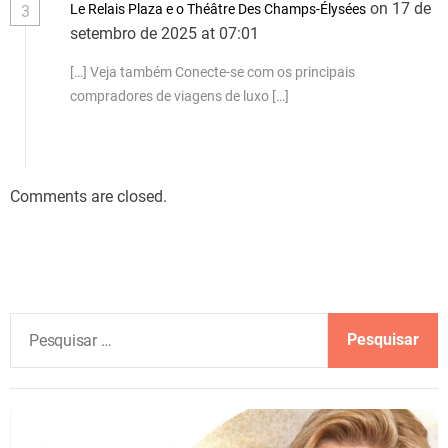
on 17 de
Le Relais Plaza e o Théâtre Des Champs-Élysées
3
setembro de 2025 at 07:01
[…] Veja também Conecte-se com os principais
compradores de viagens de luxo […]
Comments are closed.
P
e
s
q
u