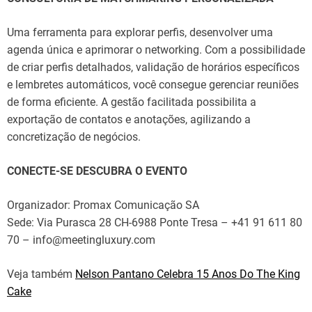
Uma
ferramenta
para
explorar
perfis,
desenvolver
uma
agenda
única
e
aprimorar
o networking. Com
a
possibilidade
de
criar
perfis
detalhados
,
validação de
horários
específicos
e lembretes automáticos, você
consegue
gerenciar reuniões
de forma eficiente
.
A
gestão
facilitada
possibilita
a
exportação de
contatos e
anotações
,
agilizando
a
concretização
de negócios.
CONECTE-SE DESCUBRA O EVENTO
Organizador: Promax Comunicação SA
Sede: Via Purasca 28 CH-6988 Ponte Tresa – +41 91 611 80
70 – info@meetingluxury.com
Veja também
Nelson Pantano Celebra 15 Anos Do The King
Cake