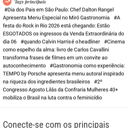
Tags principais
d
#Dia dos Pais em São Paulo: Chef Dalton Rangel
e
Apresenta Menu Especial no Miró Gastronomia
#A
festa do Rock in Rio 2026 está chegando: Estão
ESGOTADOS os ingressos da Venda Extraordinária do
dia 06
#quando Calvin Harris é o headliner
#Cinema
como espelho da alma: livro de Carlos Cavallini
transforma frases de filmes em um convite ao
autoconhecimento
#Gastronomia como experiência:
TEMPO by Porsche apresenta menu autoral inspirado
na riqueza dos ingredientes brasileiros
#2º
Congresso Agosto Lilás da Confraria Mulheres 40+
mobiliza o Brasil na luta contra o feminicídio
Conecte-se com os principais