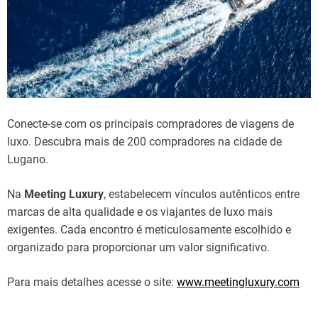
Conecte-se com os principais compradores de viagens de
luxo.
Descubra
mais
de
200
compradores
na
cidade de
Lugano.
Na
Meeting Luxury
,
estabelecem
vínculos
autênticos
entre
marcas
de
alta qualidade
e os
viajantes
de luxo mais
exigentes
. Cada
encontro
é
meticulosamente
escolhido
e
organizado
para
proporcionar
um
valor
significativo
.
Para
mais
detalhes
acesse o site:
www.meetingluxury.com