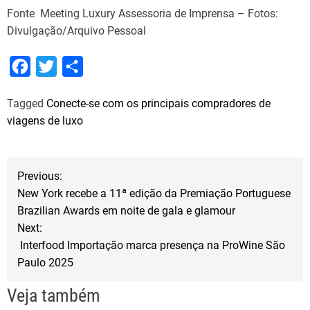
Fonte Meeting Luxury Assessoria de Imprensa – Fotos:
Divulgação/Arquivo Pessoal
F
T
S
a
w
h
Tagged
Conecte-se com os principais compradores de
c
i
a
viagens de luxo
e
t
r
b
t
e
N
o
e
Previous:
o
r
New York recebe a 11ª edição da Premiação Portuguese
a
Brazilian Awards em noite de gala e glamour
k
Next:
v
Interfood Importação marca presença na ProWine São
Paulo 2025
e
Veja também
g