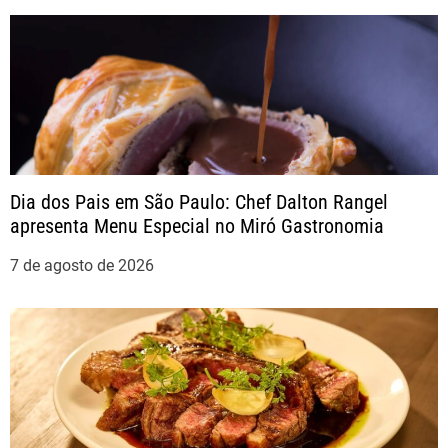
a
ç
ã
o
Dia dos Pais em São Paulo: Chef Dalton Rangel
apresenta Menu Especial no Miró Gastronomia
d
7 de agosto de 2026
e
P
o
s