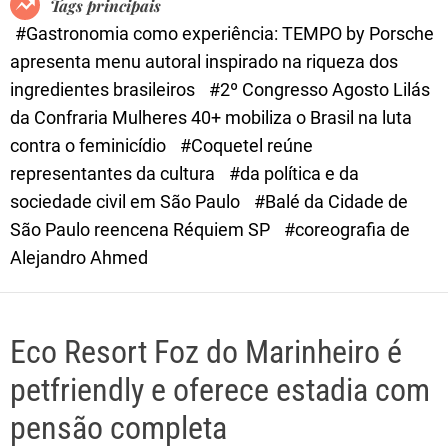
Tags principais
d
#Gastronomia como experiência: TEMPO by Porsche
e
apresenta menu autoral inspirado na riqueza dos
ingredientes brasileiros
#2º Congresso Agosto Lilás
da Confraria Mulheres 40+ mobiliza o Brasil na luta
contra o feminicídio
#Coquetel reúne
representantes da cultura
#da política e da
sociedade civil em São Paulo
#Balé da Cidade de
São Paulo reencena Réquiem SP
#coreografia de
Alejandro Ahmed
Eco Resort Foz do Marinheiro é
petfriendly e oferece estadia com
pensão completa