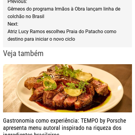
Previous:
o
e
Gêmeos do programa Irmãos à Obra lançam linha de
a
o
r
colchão no Brasil
Next:
k
v
Atriz Lucy Ramos escolheu Praia do Patacho como
destino para iniciar o novo ciclo
e
Veja também
g
a
ç
ã
o
Gastronomia como experiência: TEMPO by Porsche
apresenta menu autoral inspirado na riqueza dos
d