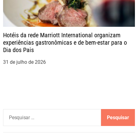
Hotéis da rede Marriott International organizam
experiências gastronômicas e de bem-estar para o
Dia dos Pais
31 de julho de 2026
P
e
s
q