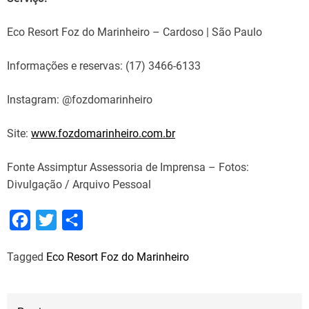
Eco Resort Foz do Marinheiro – Cardoso | São Paulo
Informações e reservas: (17) 3466-6133
Instagram: @fozdomarinheiro
Site:
www.fozdomarinheiro.com.br
Fonte Assimptur Assessoria de Imprensa – Fotos:
Divulgação / Arquivo Pessoal
F
T
S
a
w
h
Tagged
Eco Resort Foz do Marinheiro
c
i
a
e
t
r
b
t
e
N