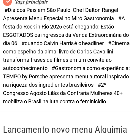
Tags principais
d
#Dia dos Pais em São Paulo: Chef Dalton Rangel
e
Apresenta Menu Especial no Miró Gastronomia
#A
festa do Rock in Rio 2026 está chegando: Estão
ESGOTADOS os ingressos da Venda Extraordinária do
dia 06
#quando Calvin Harris é o headliner
#Cinema
como espelho da alma: livro de Carlos Cavallini
transforma frases de filmes em um convite ao
autoconhecimento
#Gastronomia como experiência:
TEMPO by Porsche apresenta menu autoral inspirado
na riqueza dos ingredientes brasileiros
#2º
Congresso Agosto Lilás da Confraria Mulheres 40+
mobiliza o Brasil na luta contra o feminicídio
Lançamento novo menu Alquimia