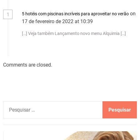
on
5 hotéis com piscinas incríveis para aproveitar no verão
1
17 de fevereiro de 2022 at 10:39
[…] Veja também Lançamento novo menu Alquimia […]
Comments are closed.
P
e
s
q
u