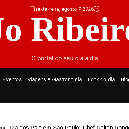
sexta-feira, agosto 7 2026
Jo Ribeir
O portal do seu dia a dia
Eventos
Viagens e Gastronomia
Look do dia
Blo
Dia dos Pais em São Paulo: Chef Dalton Rang