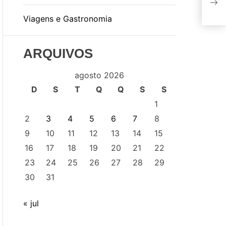
edi
Viagens e Gastronomia
tem
ARQUIVOS
agosto 2026
D
S
T
Q
Q
S
S
1
2
3
4
5
6
7
8
9
10
11
12
13
14
15
16
17
18
19
20
21
22
23
24
25
26
27
28
29
30
31
« jul