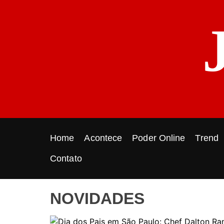
S
k
i
p
t
o
c
o
n
t
e
Home
Acontece
Poder Online
Trend
n
t
Contato
NOVIDADES