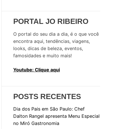
u
i
s
PORTAL JO RIBEIRO
a
r
O portal do seu dia a dia, é o que você
p
encontra aqui, tendências, viagens,
o
looks, dicas de beleza, eventos,
r
famosidades e muito mais!
:
Youtube: Clique aqui
POSTS RECENTES
Dia dos Pais em São Paulo: Chef
Dalton Rangel apresenta Menu Especial
no Miró Gastronomia