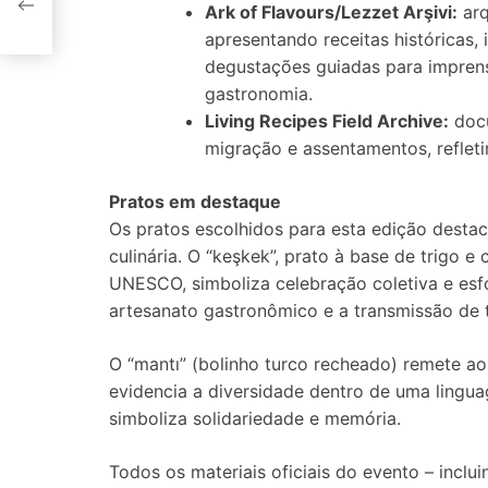
Ark of Flavours/Lezzet Arşivi:
arq
OW
apresentando receitas históricas,
degustações guiadas para imprensa
gastronomia.
Living Recipes Field Archive:
docu
migração e assentamentos, refleti
Pratos em destaque
Os pratos escolhidos para esta edição destac
culinária. O “keşkek”, prato à base de trigo 
UNESCO, simboliza celebração coletiva e esf
artesanato gastronômico e a transmissão de 
O “mantı” (bolinho turco recheado) remete a
evidencia a diversidade dentro de uma lingua
simboliza solidariedade e memória.
Todos os materiais oficiais do evento – inclui