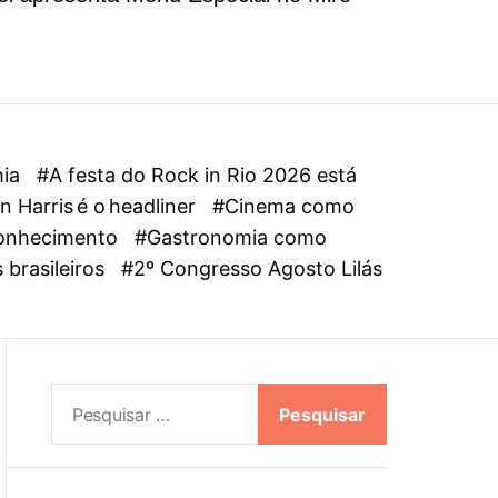
l
o
r
m
o
d
e
mia
#A festa do Rock in Rio 2026 está
 Harris é o headliner
#Cinema como
oconhecimento
#Gastronomia como
 brasileiros
#2º Congresso Agosto Lilás
P
e
s
q