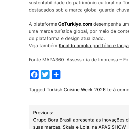
sustentabilidade do patrimônio cultural da Tü
destacados sob a marca global guarda-chuv
A plataforma
GoTurkiye.com
desempenha um 
uma marca turística global, por meio de con
de plataforma e design atualizado.
Veja também
Kicaldo amplia portfólio e lança
Fonte MAPA360 Assessoria de Imprensa – Fot
F
T
S
a
w
h
Tagged
Turkish Cuisine Week 2026 terá como
c
i
a
e
t
r
b
t
e
N
Previous:
o
e
Grupo Bora Brasil apresenta as inovações 
a
o
r
suas marcas, Skala e Lola, na APAS SHOW