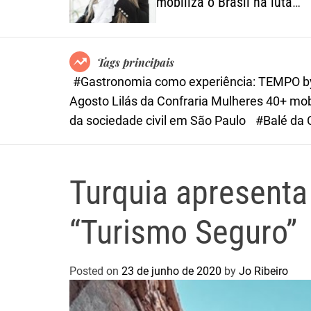
 menu
mobiliza o Brasil na luta
a riqueza
contra o feminicídio
sileiros
Tags principais
#Gastronomia como experiência: TEMPO by 
Agosto Lilás da Confraria Mulheres 40+ mobil
da sociedade civil em São Paulo
#Balé da 
Turquia apresenta
“Turismo Seguro”
Posted on
23 de junho de 2020
by
Jo Ribeiro