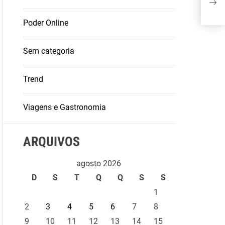
‘Am
Poder Online
Sem categoria
Trend
Viagens e Gastronomia
ARQUIVOS
agosto 2026
D
S
T
Q
Q
S
S
1
2
3
4
5
6
7
8
9
10
11
12
13
14
15