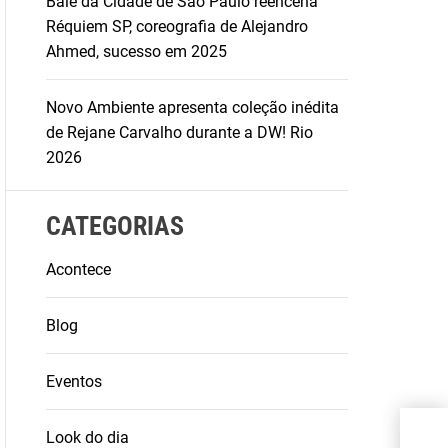
Balé da Cidade de São Paulo reencena
Réquiem SP, coreografia de Alejandro
Ahmed, sucesso em 2025
Novo Ambiente apresenta coleção inédita
de Rejane Carvalho durante a DW! Rio
2026
CATEGORIAS
Acontece
Blog
Eventos
Bet
Look do dia