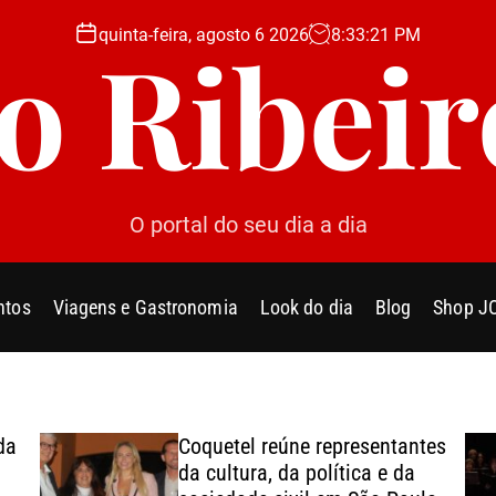
quinta-feira, agosto 6 2026
8
:
33
:
23
PM
Jo Ribeir
O portal do seu dia a dia
ntos
Viagens e Gastronomia
Look do dia
Blog
Shop J
da
Coquetel reúne representantes
da cultura, da política e da