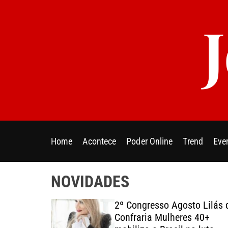
S
k
i
p
t
o
c
o
n
t
e
Home
Acontece
Poder Online
Trend
Eve
n
t
NOVIDADES
2º Congresso Agosto Lilás 
 by
Confraria Mulheres 40+