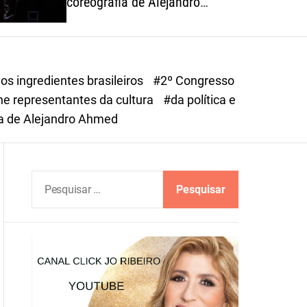
coreografia de Alejandro
o
Ahmed, sucesso em 2025
r
m
o
d
s ingredientes brasileiros
#2º Congresso
e
ne representantes da cultura
#da política e
a de Alejandro Ahmed
P
e
s
q
u
i
s
a