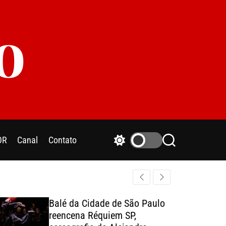
o
OR
Canal
Contato
S
S
w
e
i
a
t
r
c
c
h
h
Balé da Cidade de São Paulo
c
reencena Réquiem SP,
o
l