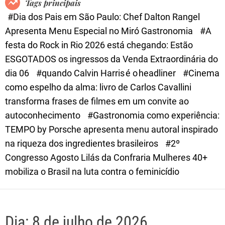
Tags principais
d
#Dia dos Pais em São Paulo: Chef Dalton Rangel
e
Apresenta Menu Especial no Miró Gastronomia
#A
festa do Rock in Rio 2026 está chegando: Estão
ESGOTADOS os ingressos da Venda Extraordinária do
dia 06
#quando Calvin Harris é o headliner
#Cinema
como espelho da alma: livro de Carlos Cavallini
transforma frases de filmes em um convite ao
autoconhecimento
#Gastronomia como experiência:
TEMPO by Porsche apresenta menu autoral inspirado
na riqueza dos ingredientes brasileiros
#2º
Congresso Agosto Lilás da Confraria Mulheres 40+
mobiliza o Brasil na luta contra o feminicídio
Dia:
8 de julho de 2026