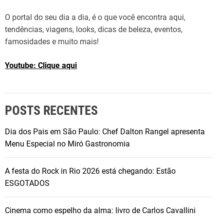
d
O portal do seu dia a dia, é o que você encontra aqui,
a
tendências, viagens, looks, dicas de beleza, eventos,
S
famosidades e muito mais!
a
ú
Youtube: Clique aqui
d
e
e
m
POSTS RECENTES
B
H
Dia dos Pais em São Paulo: Chef Dalton Rangel apresenta
Menu Especial no Miró Gastronomia
A festa do Rock in Rio 2026 está chegando: Estão
ESGOTADOS
Cinema como espelho da alma: livro de Carlos Cavallini