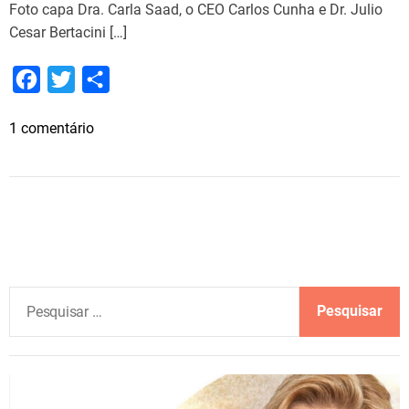
Foto capa Dra. Carla Saad, o CEO Carlos Cunha e Dr. Julio
Cesar Bertacini […]
F
T
S
a
w
h
e
1 comentário
c
i
a
m
e
t
r
G
b
t
e
r
o
e
u
p
o
r
o
k
C
P
I
e
T
s
A
q
p
u
r