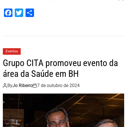
F
T
S
a
w
h
c
i
a
e
t
r
b
t
e
Eventos
o
e
Grupo CITA promoveu evento da
o
r
área da Saúde em BH
k
By
Jo Ribeiro
7 de outubro de 2024