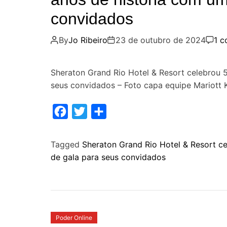
convidados
By
Jo Ribeiro
23 de outubro de 2024
1 
Sheraton Grand Rio Hotel & Resort celebrou 
seus convidados – Foto capa equipe Mariott 
F
T
S
a
w
h
c
i
a
Tagged
Sheraton Grand Rio Hotel & Resort c
de gala para seus convidados
e
t
r
b
t
e
o
e
o
r
k
Poder Online