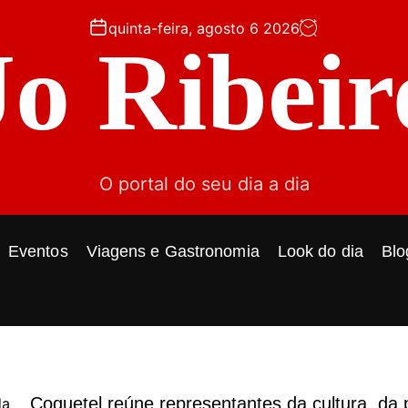
quinta-feira, agosto 6 2026
Jo Ribeir
O portal do seu dia a dia
Eventos
Viagens e Gastronomia
Look do dia
Blo
Coquetel reúne representantes da cultura, da p