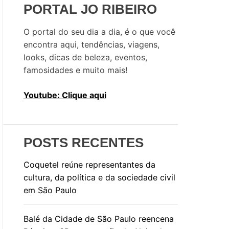
s
PORTAL JO RIBEIRO
a
r
O portal do seu dia a dia, é o que você
p
encontra aqui, tendências, viagens,
o
looks, dicas de beleza, eventos,
r
famosidades e muito mais!
:
Youtube: Clique aqui
POSTS RECENTES
Coquetel reúne representantes da
cultura, da política e da sociedade civil
em São Paulo
Balé da Cidade de São Paulo reencena