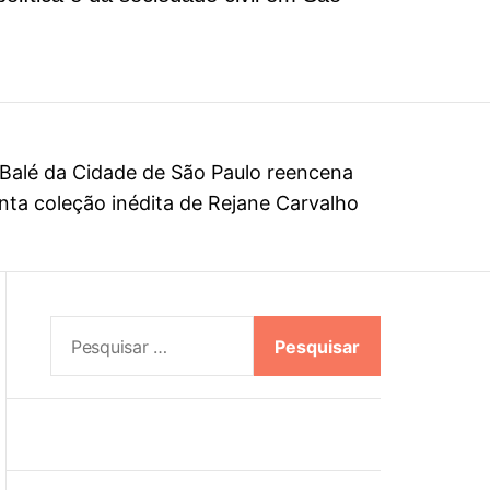
l
o
r
m
o
d
e
Balé da Cidade de São Paulo reencena
ta coleção inédita de Rejane Carvalho
P
e
s
q
u
i