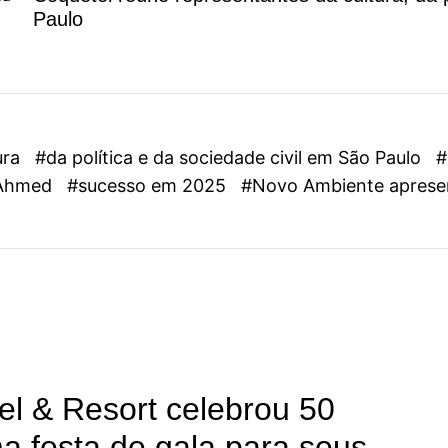
Paulo
ura
#da política e da sociedade civil em São Paulo
#
o Ahmed
#sucesso em 2025
#Novo Ambiente apresen
el & Resort celebrou 50
a festa de gala para seus