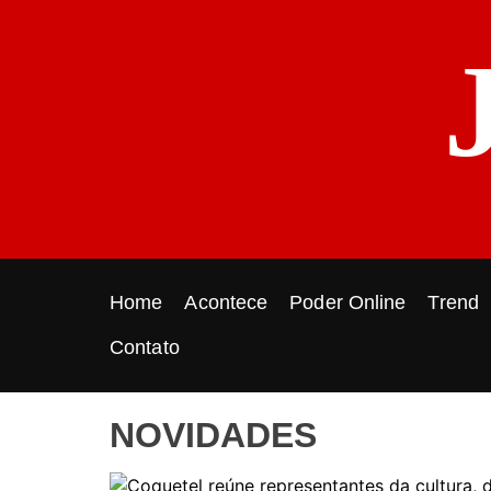
S
k
i
p
t
o
c
o
n
t
e
Home
Acontece
Poder Online
Trend
n
t
Contato
NOVIDADES