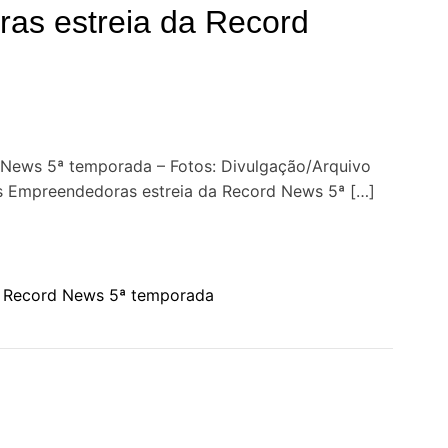
as estreia da Record
a
t
o
n
G
r
News 5ª temporada – Fotos: Divulgação/Arquivo
a
as Empreendedoras estreia da Record News 5ª […]
n
d
R
i
a Record News 5ª temporada
o
H
o
t
e
l