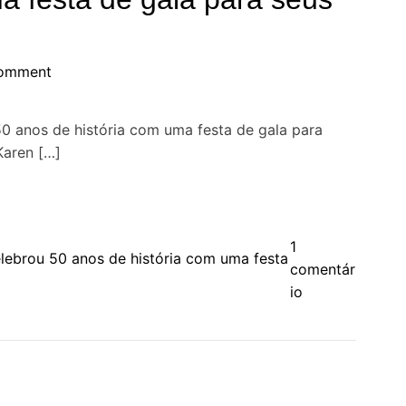
comment
50 anos de história com uma festa de gala para
Karen […]
1
elebrou 50 anos de história com uma festa
comentár
e
io
m
S
h
e
r