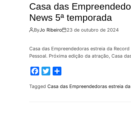
Casa das Empreendedor
News 5ª temporada
By
Jo Ribeiro
23 de outubro de 2024
Casa das Empreendedoras estreia da Record 
Pessoal. Próxima edição da atração, Casa d
F
T
S
a
w
h
Tagged
Casa das Empreendedoras estreia d
c
i
a
e
t
r
b
t
e
o
e
o
r