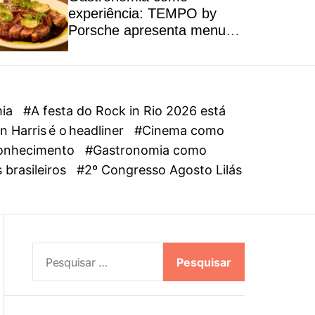
l
experiência: TEMPO by
o
Porsche apresenta menu
r
autoral inspirado na riqueza
m
dos ingredientes brasileiros
o
d
e
mia
#A festa do Rock in Rio 2026 está
 Harris é o headliner
#Cinema como
oconhecimento
#Gastronomia como
 brasileiros
#2º Congresso Agosto Lilás
P
e
s
q