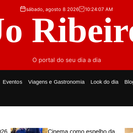
sábado, agosto 8 2026
10
:
24
:
09
AM
Jo Ribeir
O portal do seu dia a dia
Eventos
Viagens e Gastronomia
Look do dia
Blo
026
Cinema como espelho da