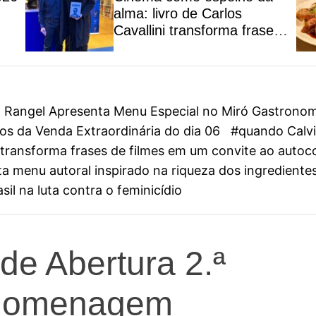
alma: livro de Carlos
Cavallini transforma frases
de filmes em um convite ao
autoconhecimento
on Rangel Apresenta Menu Especial no Miró Gastrono
s da Venda Extraordinária do dia 06
#quando Calvin
ini transforma frases de filmes em um convite ao aut
 menu autoral inspirado na riqueza dos ingredientes
il na luta contra o feminicídio
de Abertura 2.ª
 Homenagem