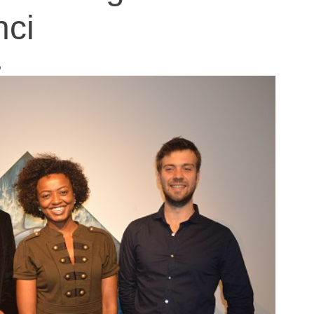
nci
o