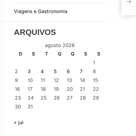
Rio
Viagens e Gastronomia
ARQUIVOS
agosto 2026
D
S
T
Q
Q
S
S
1
2
3
4
5
6
7
8
9
10
11
12
13
14
15
16
17
18
19
20
21
22
23
24
25
26
27
28
29
30
31
« jul