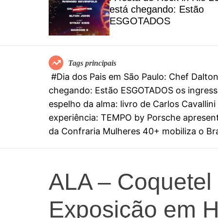
el
está chegando: Estão
special
ESGOTADOS
mia
Tags principais
#Dia dos Pais em São Paulo: Chef Dalt
chegando: Estão ESGOTADOS os ingresso
espelho da alma: livro de Carlos Cavall
experiência: TEMPO by Porsche apresenta
da Confraria Mulheres 40+ mobiliza o Bras
ALA – Coquetel 
Exposição em