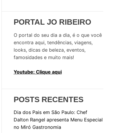
u
i
s
PORTAL JO RIBEIRO
a
r
O portal do seu dia a dia, é o que você
p
encontra aqui, tendências, viagens,
o
looks, dicas de beleza, eventos,
r
famosidades e muito mais!
:
Youtube: Clique aqui
POSTS RECENTES
Dia dos Pais em São Paulo: Chef
Dalton Rangel apresenta Menu Especial
no Miró Gastronomia