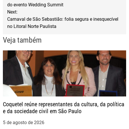
a
do evento Wedding Summit
k
Next:
v
Carnaval de São Sebastião: folia segura e inesquecível
no Litoral Norte Paulista
e
Veja também
g
a
ç
ã
o
Coquetel reúne representantes da cultura, da política
e da sociedade civil em São Paulo
d
5 de agosto de 2026
e