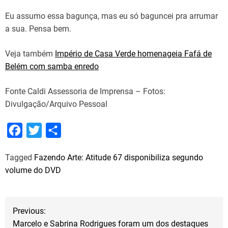
Eu assumo essa bagunça, mas eu só baguncei pra arrumar
a sua. Pensa bem.
Veja também
Império de Casa Verde homenageia Fafá de
Belém com samba enredo
Fonte Caldi Assessoria de Imprensa – Fotos:
Divulgação/Arquivo Pessoal
F
T
S
a
w
h
Tagged
Fazendo Arte: Atitude 67 disponibiliza segundo
c
i
a
volume do DVD
e
t
r
b
t
e
N
o
e
Previous:
o
r
Marcelo e Sabrina Rodrigues foram um dos destaques