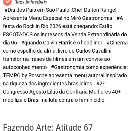
Tags principais
d
#Dia dos Pais em São Paulo: Chef Dalton Rangel
e
Apresenta Menu Especial no Miró Gastronomia
#A
festa do Rock in Rio 2026 está chegando: Estão
ESGOTADOS os ingressos da Venda Extraordinária do
dia 06
#quando Calvin Harris é o headliner
#Cinema
como espelho da alma: livro de Carlos Cavallini
transforma frases de filmes em um convite ao
autoconhecimento
#Gastronomia como experiência:
TEMPO by Porsche apresenta menu autoral inspirado
na riqueza dos ingredientes brasileiros
#2º
Congresso Agosto Lilás da Confraria Mulheres 40+
mobiliza o Brasil na luta contra o feminicídio
Fazendo Arte: Atitude 67