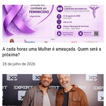
P
o
s
t
A cada horas uma Mulher é ameaçada. Quem será a
próxima?
28 de julho de 2026