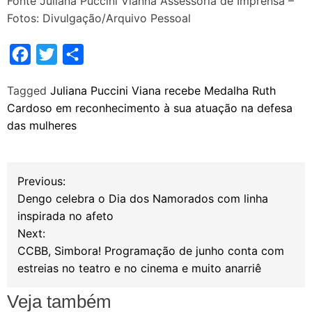
Fonte Juliana Puccini Vianna Assessoria de Imprensa –
Fotos: Divulgação/Arquivo Pessoal
F
T
S
a
w
h
Tagged
Juliana Puccini Viana recebe Medalha Ruth
c
i
a
Cardoso em reconhecimento à sua atuação na defesa
e
t
r
das mulheres
b
t
e
o
e
N
o
r
Previous:
Dengo celebra o Dia dos Namorados com linha
k
a
inspirada no afeto
Next:
v
CCBB, Simbora! Programação de junho conta com
estreias no teatro e no cinema e muito anarriê
e
Veja também
g