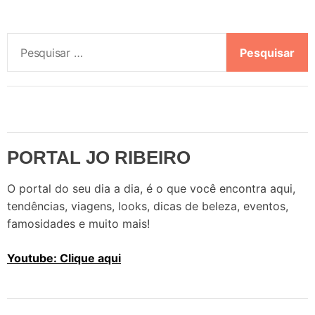
P
e
s
q
u
i
s
PORTAL JO RIBEIRO
a
r
O portal do seu dia a dia, é o que você encontra aqui,
p
tendências, viagens, looks, dicas de beleza, eventos,
o
famosidades e muito mais!
r
:
Youtube: Clique aqui