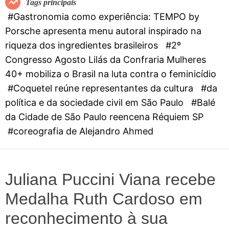
Tags principais
d
#Gastronomia como experiência: TEMPO by
e
Porsche apresenta menu autoral inspirado na
riqueza dos ingredientes brasileiros
#2º
Congresso Agosto Lilás da Confraria Mulheres
40+ mobiliza o Brasil na luta contra o feminicídio
#Coquetel reúne representantes da cultura
#da
política e da sociedade civil em São Paulo
#Balé
da Cidade de São Paulo reencena Réquiem SP
#coreografia de Alejandro Ahmed
Juliana Puccini Viana recebe
Medalha Ruth Cardoso em
reconhecimento à sua