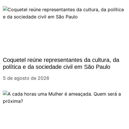
a
ç
ã
o
Coquetel reúne representantes da cultura, da
política e da sociedade civil em São Paulo
d
5 de agosto de 2026
e
P
o
s