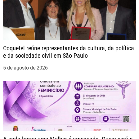
ç
ã
o
Coquetel reúne representantes da cultura, da política
e da sociedade civil em São Paulo
d
5 de agosto de 2026
e
P
o
s
t