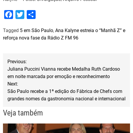
F
T
S
a
w
h
Tagged
5 em São Paulo
,
Ana Kalyne estreia o “Manhã Z” e
c
i
a
reforça nova fase da Rádio Z FM 96
e
t
r
b
t
e
N
o
e
Previous:
o
r
Juliana Puccini Vianna recebe Medalha Ruth Cardoso
a
em noite marcada por emoção e reconhecimento
k
Next:
v
São Paulo recebe a 1ª edição do Fábrica de Chefs com
grandes nomes da gastronomia nacional e internacional
e
Veja também
g
a