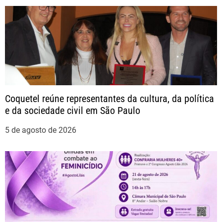
g
a
ç
ã
Coquetel reúne representantes da cultura, da política
o
e da sociedade civil em São Paulo
d
5 de agosto de 2026
e
P
o
s