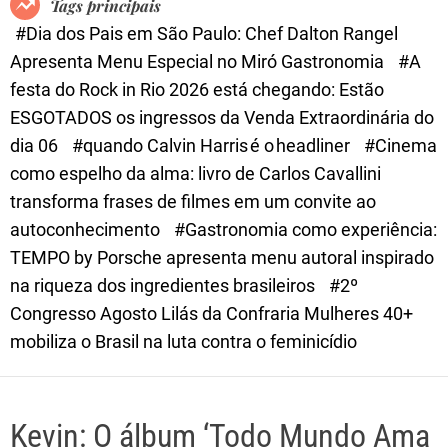
Tags principais
d
#Dia dos Pais em São Paulo: Chef Dalton Rangel
e
Apresenta Menu Especial no Miró Gastronomia
#A
festa do Rock in Rio 2026 está chegando: Estão
ESGOTADOS os ingressos da Venda Extraordinária do
dia 06
#quando Calvin Harris é o headliner
#Cinema
como espelho da alma: livro de Carlos Cavallini
transforma frases de filmes em um convite ao
autoconhecimento
#Gastronomia como experiência:
TEMPO by Porsche apresenta menu autoral inspirado
na riqueza dos ingredientes brasileiros
#2º
Congresso Agosto Lilás da Confraria Mulheres 40+
mobiliza o Brasil na luta contra o feminicídio
Kevin: O álbum ‘Todo Mundo Ama