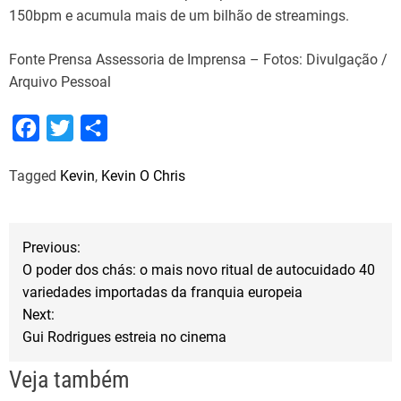
150bpm e acumula mais de um bilhão de streamings.
Fonte Prensa Assessoria de Imprensa – Fotos: Divulgação /
Arquivo Pessoal
F
T
S
a
w
h
Tagged
Kevin
,
Kevin O Chris
c
i
a
e
t
r
b
t
e
N
Previous:
o
e
O poder dos chás: o mais novo ritual de autocuidado 40
a
o
r
variedades importadas da franquia europeia
Next:
k
v
Gui Rodrigues estreia no cinema
e
Veja também