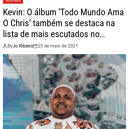
Acontece
e
i
o
r
“
Kevin: O álbum ‘Todo Mundo Ama
n
k
D
O
O Chris’ também se destaca na
e
C
i
lista de mais escutados no
h
x
r
Spotify Brasil
a
By
Jo Ribeiro
25 de maio de 2021
i
S
s
e
a
E
n
n
u
v
n
o
c
l
i
v
a
e
t
r
u
”
r