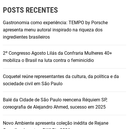
é
m
POSTS RECENTES
s
e
Gastronomia como experiência: TEMPO by Porsche
d
apresenta menu autoral inspirado na riqueza dos
e
ingredientes brasileiros
s
t
2º Congresso Agosto Lilás da Confraria Mulheres 40+
a
mobiliza o Brasil na luta contra o feminicídio
c
a
Coquetel reúne representantes da cultura, da política e da
n
sociedade civil em São Paulo
a
l
Balé da Cidade de São Paulo reencena Réquiem SP,
i
coreografia de Alejandro Ahmed, sucesso em 2025
s
t
a
Novo Ambiente apresenta coleção inédita de Rejane