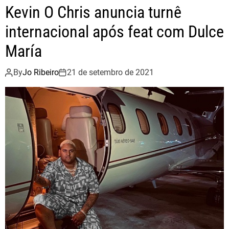
o
r
Kevin O Chris anuncia turnê
n
k
O
internacional após feat com Dulce
C
María
h
r
By
Jo Ribeiro
21 de setembro de 2021
i
s
,
R
3
H
A
B
e
L
u
c