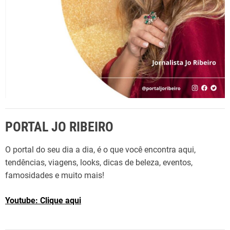
n
d
o
A
m
a
O
C
h
PORTAL JO RIBEIRO
r
i
O portal do seu dia a dia, é o que você encontra aqui,
s
tendências, viagens, looks, dicas de beleza, eventos,
’
famosidades e muito mais!
t
a
Youtube: Clique aqui
m
b