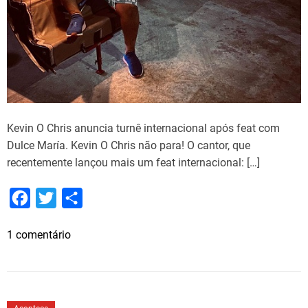
k
M
u
s
i
k
l
a
Kevin O Chris anuncia turnê internacional após feat com
n
Dulce María. Kevin O Chris não para! O cantor, que
ç
recentemente lançou mais um feat internacional: […]
a
m
F
T
S
o
a
w
h
s
e
1 comentário
c
i
a
i
m
n
e
t
r
K
g
b
t
e
e
l
o
e
v