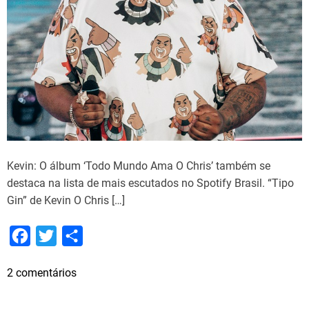
n
ê
i
n
t
e
r
n
a
Kevin: O álbum ‘Todo Mundo Ama O Chris’ também se
c
destaca na lista de mais escutados no Spotify Brasil. “Tipo
i
Gin” de Kevin O Chris […]
o
n
F
T
S
a
l
a
w
h
a
e
2 comentários
c
i
a
p
m
e
t
r
ó
K