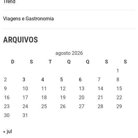
Trend
p
o
t
Viagens e Gastronomia
i
f
ARQUIVOS
y
B
agosto 2026
r
D
S
T
Q
Q
S
S
a
1
s
i
2
3
4
5
6
7
8
l
9
10
11
12
13
14
15
16
17
18
19
20
21
22
23
24
25
26
27
28
29
30
31
« jul