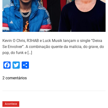
Kevin O Chris, R3HAB e Luck Musik lançam o single “Deixa
Se Envolver”. A combinação quente da malícia, do grave, do
pop, do funk e […]
F
T
S
a
w
h
e
2 comentários
c
i
a
m
e
t
r
K
b
t
e
e
o
e
v
Acontece
i