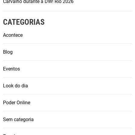
d
Carvalho durante a DW! Rio 2026
e
m
CATEGORIAS
a
i
Acontece
s
e
Blog
s
c
u
Eventos
t
a
Look do dia
d
o
Poder Online
s
n
Sem categoria
o
S