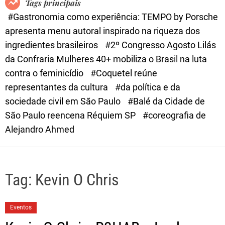
Tags principais
d
#Gastronomia como experiência: TEMPO by Porsche
e
apresenta menu autoral inspirado na riqueza dos
ingredientes brasileiros
#2º Congresso Agosto Lilás
da Confraria Mulheres 40+ mobiliza o Brasil na luta
contra o feminicídio
#Coquetel reúne
representantes da cultura
#da política e da
sociedade civil em São Paulo
#Balé da Cidade de
São Paulo reencena Réquiem SP
#coreografia de
Alejandro Ahmed
Tag:
Kevin O Chris
Eventos