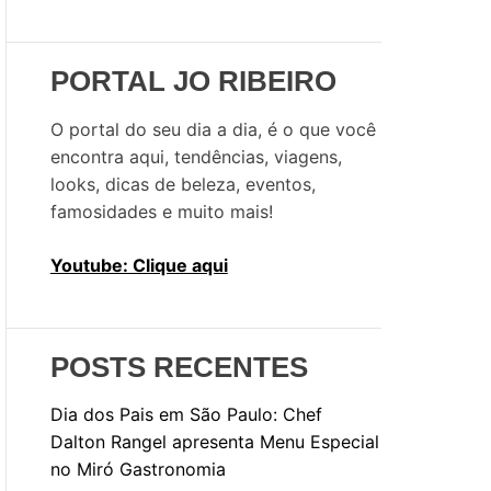
u
i
s
PORTAL JO RIBEIRO
a
r
O portal do seu dia a dia, é o que você
p
encontra aqui, tendências, viagens,
o
looks, dicas de beleza, eventos,
r
famosidades e muito mais!
:
Youtube: Clique aqui
POSTS RECENTES
Dia dos Pais em São Paulo: Chef
Dalton Rangel apresenta Menu Especial
no Miró Gastronomia