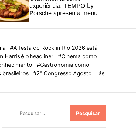
l
experiência: TEMPO by
o
Porsche apresenta menu
r
autoral inspirado na riqueza
m
dos ingredientes brasileiros
o
d
e
mia
#A festa do Rock in Rio 2026 está
 Harris é o headliner
#Cinema como
oconhecimento
#Gastronomia como
 brasileiros
#2º Congresso Agosto Lilás
P
e
s
q