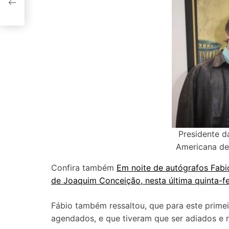
Presidente d
Americana de
Confira também
Em noite de autógrafos Fabio
de Joaquim Conceição, nesta última quinta-fei
Fábio também ressaltou, que para este primei
agendados, e que tiveram que ser adiados e 