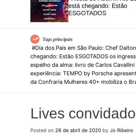
el
está chegando: Estão
special
ESGOTADOS
mia
Tags principais
#Dia dos Pais em São Paulo: Chef Dalt
chegando: Estão ESGOTADOS os ingresso
espelho da alma: livro de Carlos Cavall
experiência: TEMPO by Porsche apresenta
da Confraria Mulheres 40+ mobiliza o Bras
Lives convidado
Posted on
26 de abril de 2020
by
Jo Ribeiro