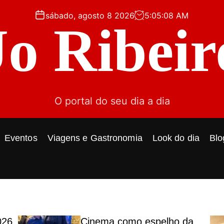
sábado, agosto 8 2026
5
:
05
:
10
AM
Jo Ribeir
O portal do seu dia a dia
Eventos
Viagens e Gastronomia
Look do dia
Blo
026
Cinema como espelho da