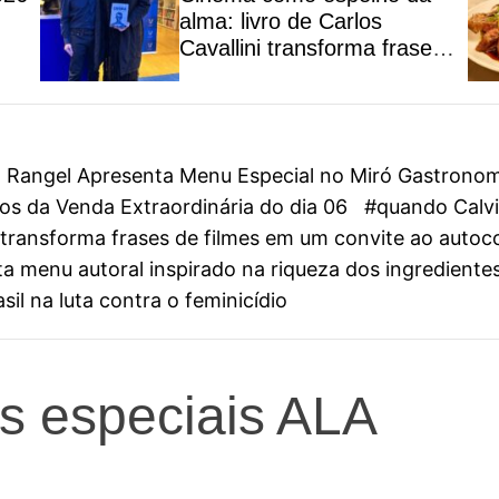
alma: livro de Carlos
Cavallini transforma frases
de filmes em um convite ao
autoconhecimento
on Rangel Apresenta Menu Especial no Miró Gastrono
s da Venda Extraordinária do dia 06
#quando Calvin
ini transforma frases de filmes em um convite ao aut
 menu autoral inspirado na riqueza dos ingredientes
il na luta contra o feminicídio
s especiais ALA