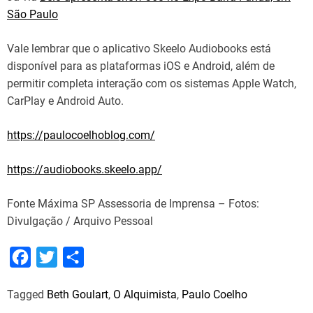
São Paulo
Vale lembrar que o aplicativo Skeelo Audiobooks está
disponível para as plataformas iOS e Android, além de
permitir completa interação com os sistemas Apple Watch,
CarPlay e Android Auto.
https://paulocoelhoblog.com/
https://audiobooks.skeelo.app/
Fonte Máxima SP Assessoria de Imprensa – Fotos:
Divulgação / Arquivo Pessoal
F
T
S
a
w
h
Tagged
Beth Goulart
,
O Alquimista
,
Paulo Coelho
c
i
a