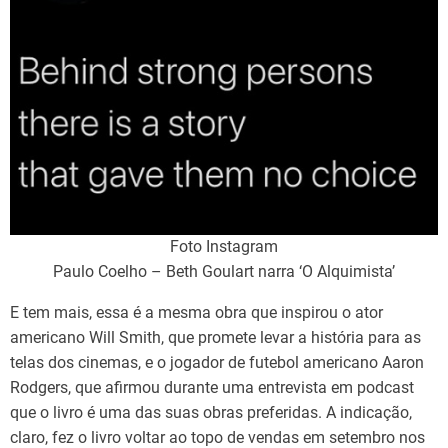
Foto Instagram
Paulo Coelho – Beth Goulart narra ‘O Alquimista’
E tem mais, essa é a mesma obra que inspirou o ator
americano Will Smith, que promete levar a história para as
telas dos cinemas, e o jogador de futebol americano Aaron
Rodgers, que afirmou durante uma entrevista em podcast
que o livro é uma das suas obras preferidas. A indicação,
claro, fez o livro voltar ao topo de vendas em setembro nos