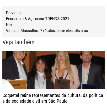
e
t
r
b
t
e
N
Previous:
o
e
Fenasucro & Agrocana TRENDS 2021
a
o
r
Next:
Vinícola Massolino: 7 rótulos, entre eles três crus
k
v
Veja também
e
g
a
ç
ã
Coquetel reúne representantes da cultura, da política
e da sociedade civil em São Paulo
o