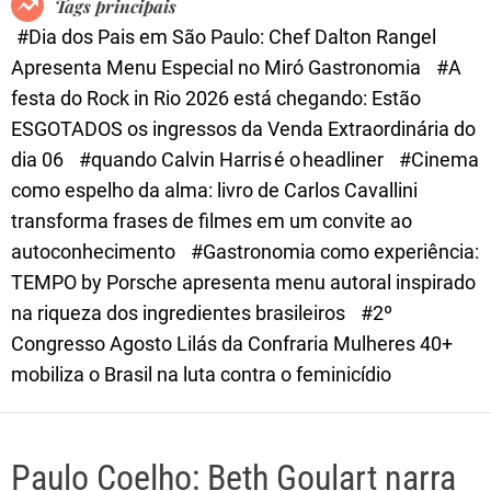
Tags principais
d
#Dia dos Pais em São Paulo: Chef Dalton Rangel
e
Apresenta Menu Especial no Miró Gastronomia
#A
festa do Rock in Rio 2026 está chegando: Estão
ESGOTADOS os ingressos da Venda Extraordinária do
dia 06
#quando Calvin Harris é o headliner
#Cinema
como espelho da alma: livro de Carlos Cavallini
transforma frases de filmes em um convite ao
autoconhecimento
#Gastronomia como experiência:
TEMPO by Porsche apresenta menu autoral inspirado
na riqueza dos ingredientes brasileiros
#2º
Congresso Agosto Lilás da Confraria Mulheres 40+
mobiliza o Brasil na luta contra o feminicídio
Paulo Coelho: Beth Goulart narra