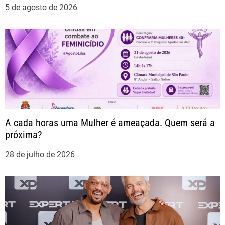
5 de agosto de 2026
d
e
P
o
s
A cada horas uma Mulher é ameaçada. Quem será a
t
próxima?
28 de julho de 2026