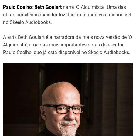
Paulo Coelho
:
Beth Goulart
narra ‘O Alquimista’. Uma das
obras brasileiras mais traduzidas no mundo está disponível
no Skeelo Audiobooks.
A atriz Beth Goulart é a narradora da mais nova versão de ‘O
Alquimista’, uma das mais importantes obras do escritor
Paulo Coelho, que já está disponível no Skeelo Audiobooks.