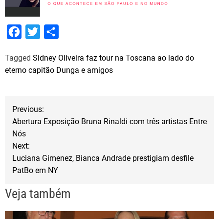
F
T
S
a
w
h
Tagged
Sidney Oliveira faz tour na Toscana ao lado do
c
i
a
eterno capitão Dunga e amigos
e
t
r
b
t
e
N
o
e
Previous:
o
r
Abertura Exposição Bruna Rinaldi com três artistas Entre
a
Nós
k
Next:
v
Luciana Gimenez, Bianca Andrade prestigiam desfile
PatBo em NY
e
Veja também
g