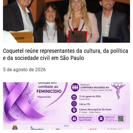
a
ç
ã
o
Coquetel reúne representantes da cultura, da política
e da sociedade civil em São Paulo
d
5 de agosto de 2026
e
P
o
s
t