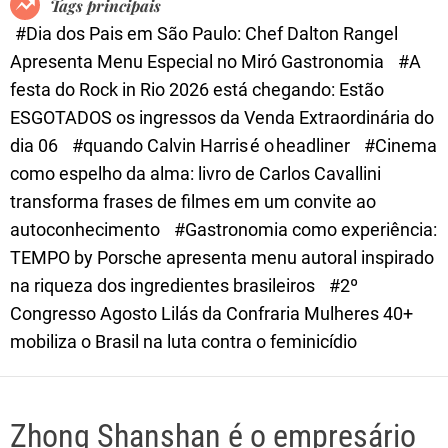
Tags principais
d
#Dia dos Pais em São Paulo: Chef Dalton Rangel
e
Apresenta Menu Especial no Miró Gastronomia
#A
festa do Rock in Rio 2026 está chegando: Estão
ESGOTADOS os ingressos da Venda Extraordinária do
dia 06
#quando Calvin Harris é o headliner
#Cinema
como espelho da alma: livro de Carlos Cavallini
transforma frases de filmes em um convite ao
autoconhecimento
#Gastronomia como experiência:
TEMPO by Porsche apresenta menu autoral inspirado
na riqueza dos ingredientes brasileiros
#2º
Congresso Agosto Lilás da Confraria Mulheres 40+
mobiliza o Brasil na luta contra o feminicídio
Zhong Shanshan é o empresário