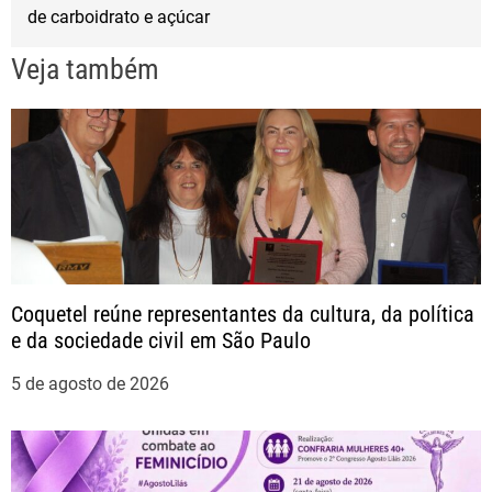
de carboidrato e açúcar
e
Veja também
g
a
ç
ã
o
Coquetel reúne representantes da cultura, da política
e da sociedade civil em São Paulo
d
5 de agosto de 2026
e
P