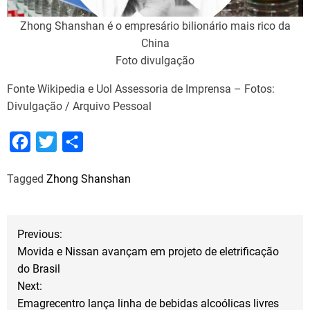
Zhong Shanshan é o empresário bilionário mais rico da
China
Foto divulgação
Fonte Wikipedia e Uol Assessoria de Imprensa – Fotos:
Divulgação / Arquivo Pessoal
F
T
S
a
w
h
Tagged
Zhong Shanshan
c
i
a
e
t
r
b
t
e
N
Previous:
o
e
Movida e Nissan avançam em projeto de eletrificação
a
o
r
do Brasil
Next:
k
v
Emagrecentro lança linha de bebidas alcoólicas livres