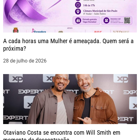
o
s
t
A cada horas uma Mulher é ameaçada. Quem será a
próxima?
28 de julho de 2026
Otaviano Costa se encontra com Will Smith em
momento de descontração