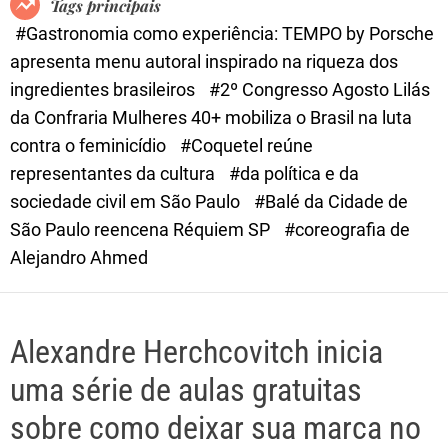
Tags principais
d
#Gastronomia como experiência: TEMPO by Porsche
e
apresenta menu autoral inspirado na riqueza dos
ingredientes brasileiros
#2º Congresso Agosto Lilás
da Confraria Mulheres 40+ mobiliza o Brasil na luta
contra o feminicídio
#Coquetel reúne
representantes da cultura
#da política e da
sociedade civil em São Paulo
#Balé da Cidade de
São Paulo reencena Réquiem SP
#coreografia de
Alejandro Ahmed
Alexandre Herchcovitch inicia
uma série de aulas gratuitas
sobre como deixar sua marca no