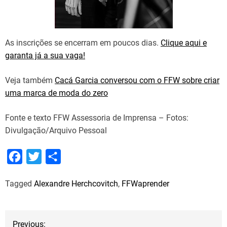
As inscrições se encerram em poucos dias.
Clique aqui e
garanta já a sua vaga!
Veja também
Cacá Garcia conversou com o FFW sobre criar
uma marca de moda do zero
Fonte e texto FFW Assessoria de Imprensa – Fotos:
Divulgação/Arquivo Pessoal
F
T
S
a
w
h
Tagged
Alexandre Herchcovitch
,
FFWaprender
c
i
a
e
t
r
b
t
e
N
Previous: