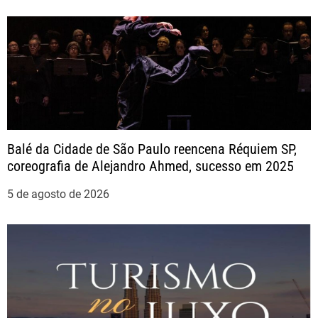
e
P
o
s
t
Balé da Cidade de São Paulo reencena Réquiem SP,
coreografia de Alejandro Ahmed, sucesso em 2025
5 de agosto de 2026