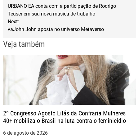
o
e
URBANO EA conta com a participação de Rodrigo
a
o
r
Teaser em sua nova música de trabalho
Next:
k
v
vaJohn John aposta no universo Metaverso
e
Veja também
g
a
ç
ã
2º Congresso Agosto Lilás da Confraria Mulheres
o
40+ mobiliza o Brasil na luta contra o feminicídio
d
6 de agosto de 2026