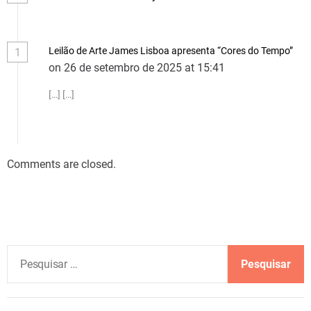
Leilão de Arte James Lisboa apresenta “Cores do Tempo”
1
on 26 de setembro de 2025 at 15:41
[…] […]
Comments are closed.
P
e
s
q