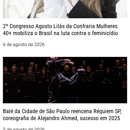
ç
ã
2º Congresso Agosto Lilás da Confraria Mulheres
o
40+ mobiliza o Brasil na luta contra o feminicídio
d
6 de agosto de 2026
e
P
o
s
t
Balé da Cidade de São Paulo reencena Réquiem SP,
coreografia de Alejandro Ahmed, sucesso em 2025
5 de agosto de 2026