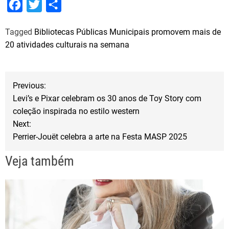
F
T
S
a
w
h
Tagged
Bibliotecas Públicas Municipais promovem mais de
c
i
a
20 atividades culturais na semana
e
t
r
b
t
e
N
o
e
Previous:
o
r
Levi’s e Pixar celebram os 30 anos de Toy Story com
a
coleção inspirada no estilo western
k
Next:
v
Perrier-Jouët celebra a arte na Festa MASP 2025
e
Veja também
g
a