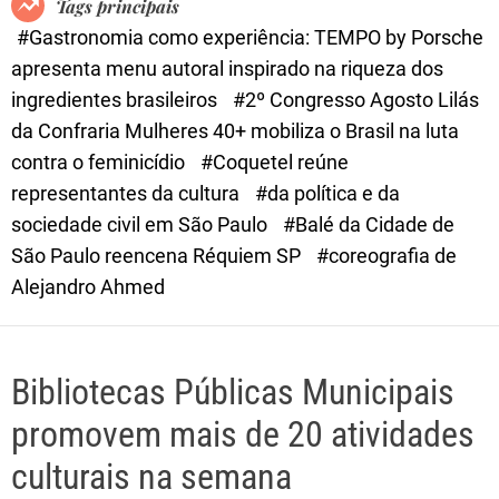
Tags principais
d
#Gastronomia como experiência: TEMPO by Porsche
e
apresenta menu autoral inspirado na riqueza dos
ingredientes brasileiros
#2º Congresso Agosto Lilás
da Confraria Mulheres 40+ mobiliza o Brasil na luta
contra o feminicídio
#Coquetel reúne
representantes da cultura
#da política e da
sociedade civil em São Paulo
#Balé da Cidade de
São Paulo reencena Réquiem SP
#coreografia de
Alejandro Ahmed
Bibliotecas Públicas Municipais
promovem mais de 20 atividades
culturais na semana