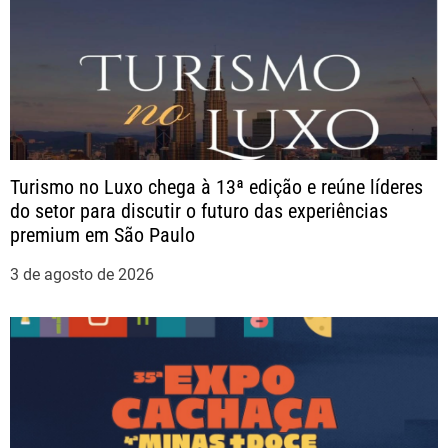
P
o
s
t
Turismo no Luxo chega à 13ª edição e reúne líderes
do setor para discutir o futuro das experiências
premium em São Paulo
3 de agosto de 2026