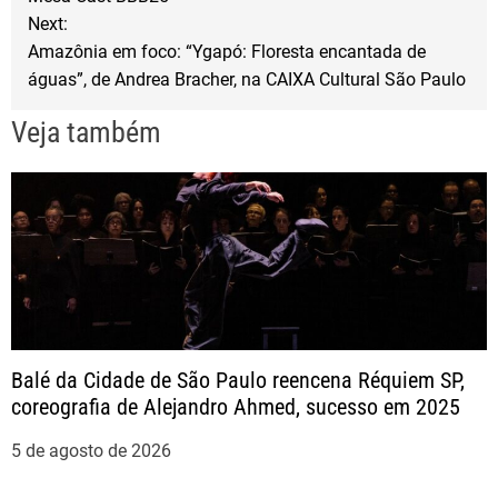
a
o
r
Next:
Amazônia em foco: “Ygapó: Floresta encantada de
k
v
águas”, de Andrea Bracher, na CAIXA Cultural São Paulo
e
Veja também
g
a
ç
ã
Balé da Cidade de São Paulo reencena Réquiem SP,
o
coreografia de Alejandro Ahmed, sucesso em 2025
d
5 de agosto de 2026
e