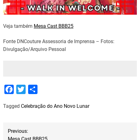
Veja também
Mesa Cast BBB25
Fonte DNCouture Assessoria de Imprensa – Fotos:
Divulgação/Arquivo Pessoal
F
T
S
a
w
h
Tagged
Celebração do Ano Novo Lunar
c
i
a
e
t
r
b
t
e
N
Previous:
o
e
Mesa Cast BBB25