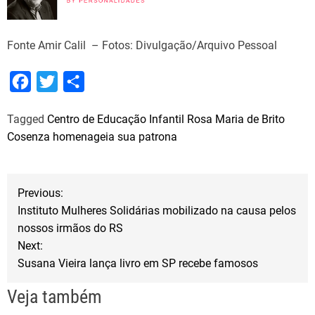
Fonte Amir Calil – Fotos: Divulgação/Arquivo Pessoal
F
T
S
a
w
h
Tagged
Centro de Educação Infantil Rosa Maria de Brito
c
i
a
Cosenza homenageia sua patrona
e
t
r
b
t
e
N
o
e
Previous:
o
r
Instituto Mulheres Solidárias mobilizado na causa pelos
a
nossos irmãos do RS
k
Next:
v
Susana Vieira lança livro em SP recebe famosos
e
Veja também