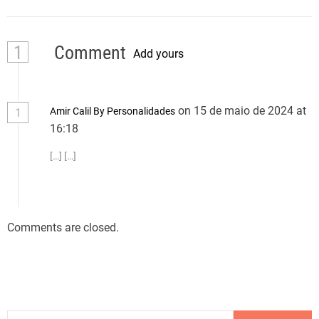
1
Comment
Add yours
on 15 de maio de 2024 at
Amir Calil By Personalidades
1
16:18
[…] […]
Comments are closed.
P