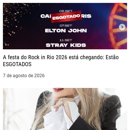
g
a
ç
ã
A festa do Rock in Rio 2026 está chegando: Estão
o
ESGOTADOS
d
7 de agosto de 2026
e
P
o
s