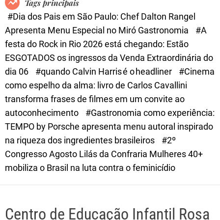
Tags principais
d
#Dia dos Pais em São Paulo: Chef Dalton Rangel
e
Apresenta Menu Especial no Miró Gastronomia
#A
festa do Rock in Rio 2026 está chegando: Estão
ESGOTADOS os ingressos da Venda Extraordinária do
dia 06
#quando Calvin Harris é o headliner
#Cinema
como espelho da alma: livro de Carlos Cavallini
transforma frases de filmes em um convite ao
autoconhecimento
#Gastronomia como experiência:
TEMPO by Porsche apresenta menu autoral inspirado
na riqueza dos ingredientes brasileiros
#2º
Congresso Agosto Lilás da Confraria Mulheres 40+
mobiliza o Brasil na luta contra o feminicídio
Centro de Educação Infantil Rosa