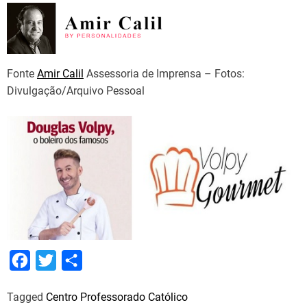
Fonte
Amir Calil
Assessoria de Imprensa – Fotos:
Divulgação/Arquivo Pessoal
F
T
S
a
w
h
Tagged
Centro Professorado Católico
c
i
a