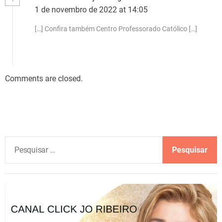
1 de novembro de 2022 at 14:05
[…] Confira também Centro Professorado Católico […]
Comments are closed.
P
e
s
q
u
i
s