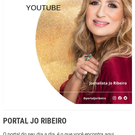
a
r
p
o
r
:
PORTAL JO RIBEIRO
O portal do seu dia a dia, é o que você encontra aqui,