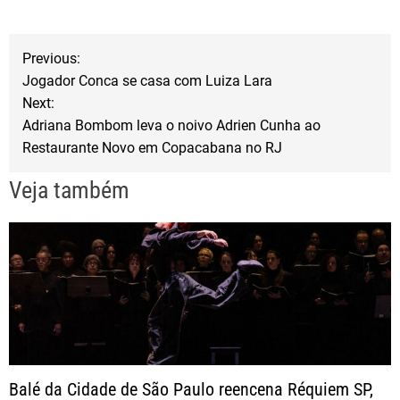
e
t
r
b
t
e
N
Previous:
o
e
Jogador Conca se casa com Luiza Lara
a
o
r
Next:
Adriana Bombom leva o noivo Adrien Cunha ao
k
v
Restaurante Novo em Copacabana no RJ
e
Veja também
g
a
ç
ã
Balé da Cidade de São Paulo reencena Réquiem SP,
o