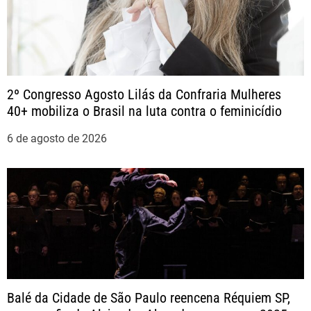
a
ç
ã
2º Congresso Agosto Lilás da Confraria Mulheres
40+ mobiliza o Brasil na luta contra o feminicídio
o
6 de agosto de 2026
d
e
P
o
s
Balé da Cidade de São Paulo reencena Réquiem SP,