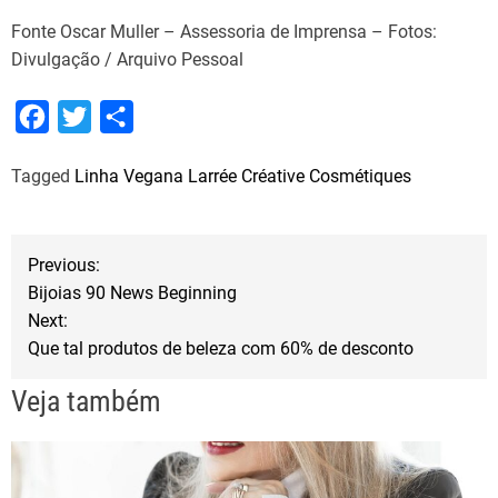
Fonte Oscar Muller – Assessoria de Imprensa – Fotos:
Divulgação / Arquivo Pessoal
F
T
S
a
w
h
Tagged
Linha Vegana Larrée Créative Cosmétiques
c
i
a
e
t
r
b
t
e
N
Previous:
o
e
Bijoias 90 News Beginning
a
o
r
Next:
Que tal produtos de beleza com 60% de desconto
k
v
Veja também
e
g