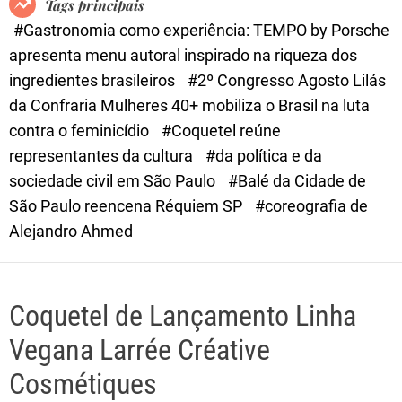
Tags principais
d
#Gastronomia como experiência: TEMPO by Porsche
e
apresenta menu autoral inspirado na riqueza dos
ingredientes brasileiros
#2º Congresso Agosto Lilás
da Confraria Mulheres 40+ mobiliza o Brasil na luta
contra o feminicídio
#Coquetel reúne
representantes da cultura
#da política e da
sociedade civil em São Paulo
#Balé da Cidade de
São Paulo reencena Réquiem SP
#coreografia de
Alejandro Ahmed
Coquetel de Lançamento Linha
Vegana Larrée Créative
Cosmétiques