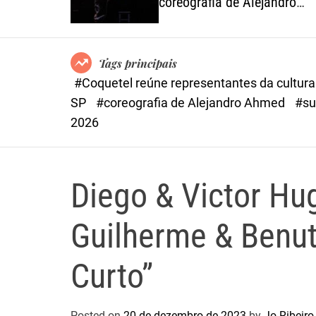
São Paulo
coreografia de Alejandro
Ahmed, sucesso em 2025
Tags principais
#Coquetel reúne representantes da cultur
SP
#coreografia de Alejandro Ahmed
#su
2026
Diego & Victor Hu
Guilherme & Benu
Curto”
Posted on
20 de dezembro de 2023
by
Jo Ribeiro