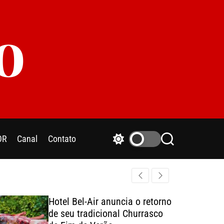
o
OR
Canal
Contato
S
S
w
e
i
a
t
r
c
c
h
h
Hotel Bel-Air anuncia o retorno
c
de seu tradicional Churrasco
o
l