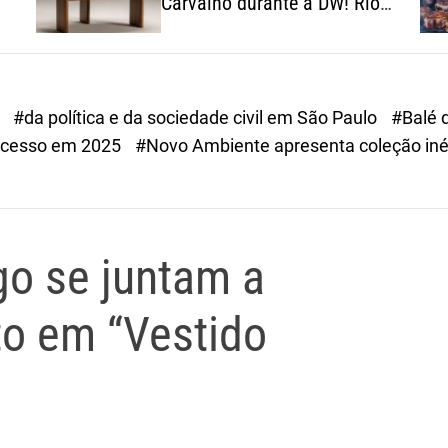
Carvalho durante a DW! Rio
2026
a
#da política e da sociedade civil em São Paulo
#Balé 
cesso em 2025
#Novo Ambiente apresenta coleção inéd
go se juntam a
to em “Vestido