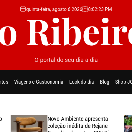
quinta-feira, agosto 6 2026
8
:
02
:
25
PM
Jo Ribeir
O portal do seu dia a dia
ntos
Viagens e Gastronomia
Look do dia
Blog
Shop J
o
Novo Ambiente apresenta
coleção inédita de Rejane