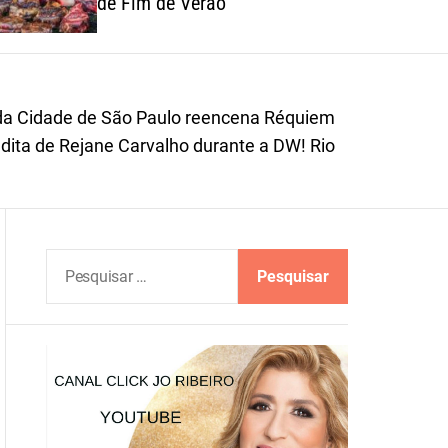
de Fim de Verão
o
r
m
o
d
da Cidade de São Paulo reencena Réquiem
e
ita de Rejane Carvalho durante a DW! Rio
P
e
s
q
u
i
s
a