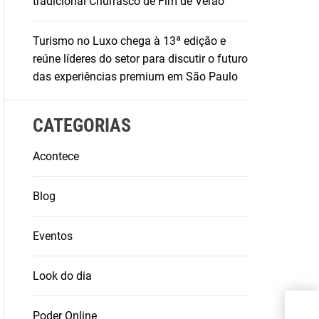
tradicional Churrasco de Fim de Verão
Turismo no Luxo chega à 13ª edição e
reúne líderes do setor para discutir o futuro
das experiências premium em São Paulo
CATEGORIAS
Acontece
Blog
Eventos
Look do dia
SPF
Poder Online