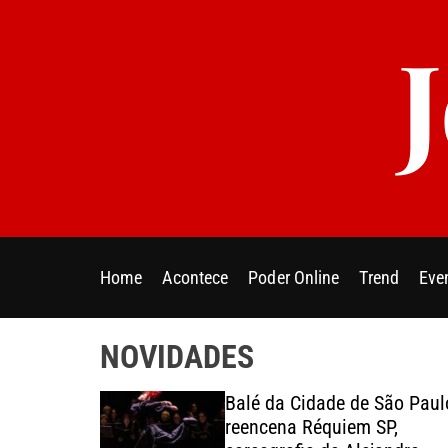
S
k
i
p
t
o
c
o
n
t
e
Home
Acontece
Poder Online
Trend
Eve
n
t
NOVIDADES
esentantes
Balé da Cidade de São Paul
ica e da
reencena Réquiem SP,