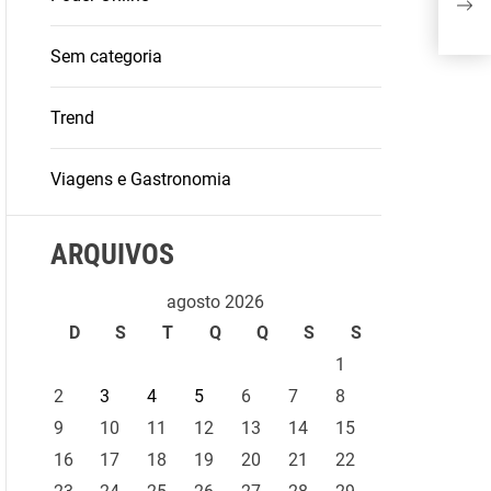
TEM
Sem categoria
Trend
Viagens e Gastronomia
ARQUIVOS
agosto 2026
D
S
T
Q
Q
S
S
1
2
3
4
5
6
7
8
9
10
11
12
13
14
15
16
17
18
19
20
21
22