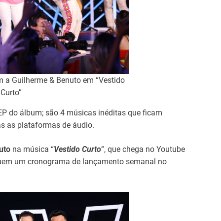
am a Guilherme & Benuto em “Vestido
Curto”
 EP do álbum; são 4 músicas inéditas que ficam
as as plataformas de áudio.
nuto
na música “
Vestido Curto
“, que chega no Youtube
eguem um cronograma de lançamento semanal no